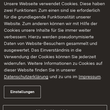
Unsere Webseite verwendet Cookies. Diese haben
Austausch mit den Fachleuten des Projektteams
zwei Funktionen: Zum einen sind sie erforderlich
geben. Interessierte können sich unter
für die grundlegende Funktionalität unserer
https://eveeno.com/immendingen-b311
oder
Website. Zum anderen können wir mit Hilfe der
telefonisch unter 07531 36 59 230 bis Freitag, 19.
Cookies unsere Inhalte für Sie immer weiter
Juni,
oder mit folgendem
QR-Code
anmelden.
verbessern. Hierzu werden pseudonymisierte
Daten von Website-Besuchern gesammelt und
Das RP weist darauf hin, dass zum jetzigen
ausgewertet. Das Einverständnis in die
Planungszeitpunkt noch keine Vorzugsvariante
Verwendung der Cookies können Sie jederzeit
feststeht. Bei der Veranstaltung werden unter
widerrufen. Weitere Informationen zu Cookies auf
anderem die Bewertungskriterien erläutert, die
dieser Website finden Sie in unserer
Grundlage für den anstehenden
Datenschutzerklärung
und zu uns im
Impressum
.
fachübergreifenden Variantenvergleich sein
werden. Die Informationen aus der Veranstaltung
werden im Nachgang auf der Homepage des RP
Einstellungen
(
www.rp-freiburg.de
) unter der Suchfunktion
„Ortsumfahrung Immendingen“ zu finden sein.