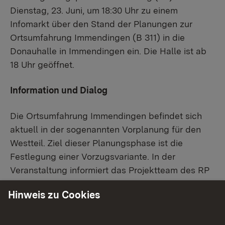
Dienstag, 23. Juni, um 18:30 Uhr zu einem
Infomarkt über den Stand der Planungen zur
Ortsumfahrung Immendingen (B 311) in die
Donauhalle in Immendingen ein. Die Halle ist ab
18 Uhr geöffnet.
Information und Dialog
Die Ortsumfahrung Immendingen befindet sich
aktuell in der sogenannten Vorplanung für den
Westteil. Ziel dieser Planungsphase ist die
Festlegung einer Vorzugsvariante. In der
Veranstaltung informiert das Projektteam des RP
gemeinsam mit den Fachbüros über den
Hinweis zu Cookies
aktuellen Planungsstand. Nach einem
Informationsteil wird es im Rahmen eines Info-
Marktes an Themenständen die Möglichkeit zum