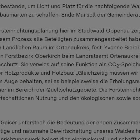
bestände, um Licht und Platz für die nachfolgende Wa
baumarten zu schaffen. Ende Mai soll der Gemeindera
rsteinrichtungsplanung hier im Stadtwald Oppenau zeig
iesem Prozess alle Beteiligten zusammengearbeitet habe
n Ländlichen Raum im Ortenaukreis, fest. Yvonne Biere
 den Forstbezirk Oberkirch beim Landratsamt Ortenaukre
schutz. Sie verwies auf seine Funktion als CO
-Speiche
2
r Holzprodukte und Holzbau: „Gleichzeitig müssen wir d
 Auge behalten, sei es beispielsweise die Erholungsnu
 im Bereich der Quellschutzgebiete. Die Forsteinrichtu
rtschaftlichen Nutzung und den ökologischen sowie so
Gaiser unterstrich die Bedeutung der engen Zusammen
altige und naturnahe Bewirtschaftung unseres Waldes ha
einrichtungswerk belegt dies eindrucksvoll und schafft 