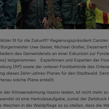
lder fit für die Zukunft? Regierungspräsident Carste
Bürgermeister Uwe Gaiser, Michael Großer, Dezernent
liedern des Gemeinderats an einer Exkursion zur Forst
is) teilgenommen. Expertinnen und Experten der Forst
iburg (RP) sowie der unteren Forstbehörde des Ortenau
ung dieses Zehn-Jahres-Planes für den Stadtwald. Derz
enau solche Pläne erstellt.
r der Klimaerwärmung massiv leiden, ist nicht mehr zu
ndel ist eine Herkulesaufgabe, zumal der Zeitdruck ho
die Weichen in der Waldpflege so zu stellen, dass die W