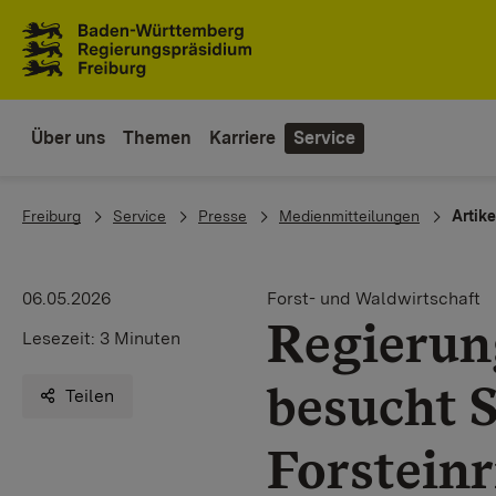
Zum Inhaltsbereich
Zur Hauptnavigation
Über uns
Themen
Karriere
Service
You are here:
Freiburg
Service
Presse
Medienmitteilungen
Artike
06.05.2026
Forst- und Waldwirtschaft
Regierun
Lesezeit:
3 Minuten
besucht 
Teilen
Forstein