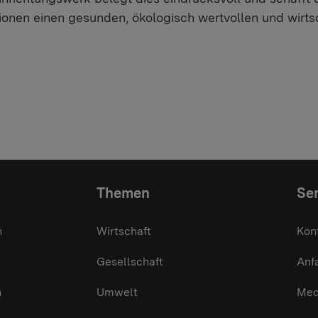
nen einen gesunden, ökologisch wertvollen und wirtsc
Themen
Ser
n
Wirtschaft
Kon
Gesellschaft
Anf
n
Umwelt
Med