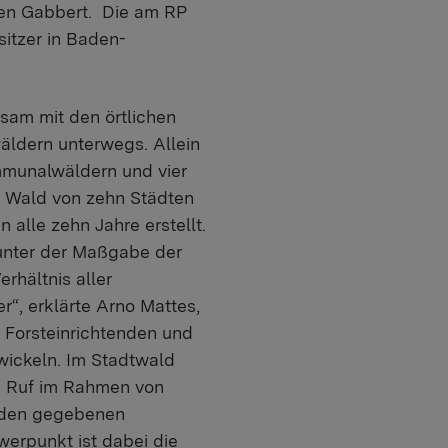
ten Gabbert. Die am RP
itzer in Baden-
sam mit den örtlichen
äldern unterwegs. Allein
mmunalwäldern und vier
r Wald von zehn Städten
alle zehn Jahre erstellt.
 unter der Maßgabe der
rhältnis aller
r“, erklärte Arno Mattes,
 Forsteinrichtenden und
wickeln. Im Stadtwald
as Ruf im Rahmen von
r den gegebenen
erpunkt ist dabei die