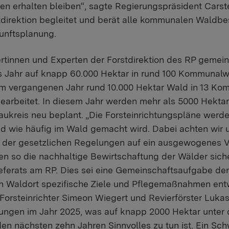
en erhalten bleiben“, sagte Regierungspräsident Cars
direktion begleitet und berät alle kommunalen Waldbes
unftsplanung.
rtinnen und Experten der Forstdirektion des RP gemein
es Jahr auf knapp 60.000 Hektar in rund 100 Kommunalw
im vergangenen Jahr rund 10.000 Hektar Wald in 13 Ko
arbeitet. In diesem Jahr werden mehr als 5000 Hekta
kreis neu beplant. „Die Forsteinrichtungspläne werden 
nd wie häufig im Wald gemacht wird. Dabei achten wir
 der gesetzlichen Regelungen auf ein ausgewogenes Ve
en so die nachhaltige Bewirtschaftung der Wälder siche
eferats am RP. Dies sei eine Gemeinschaftsaufgabe der
eden Waldort spezifische Ziele und Pflegemaßnahmen ent
Forsteinrichter Simeon Wiegert und Revierförster Luk
gungen im Jahr 2025, was auf knapp 2000 Hektar unte
 nächsten zehn Jahren Sinnvolles zu tun ist. Ein Schw