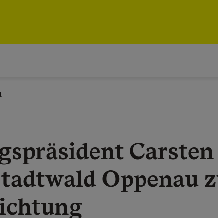
l
gspräsident Carsten
Stadtwald Oppenau z
richtung