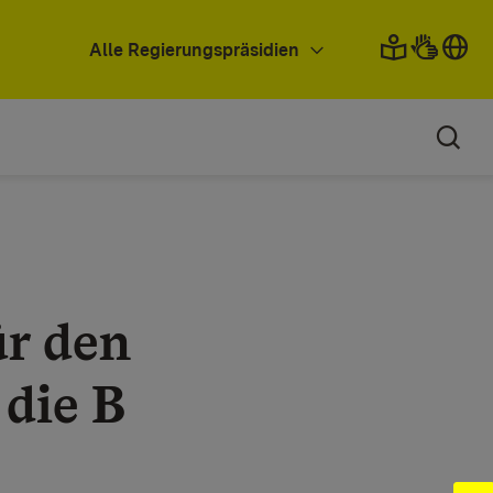
Alle Regierungspräsidien
ür den
 die B