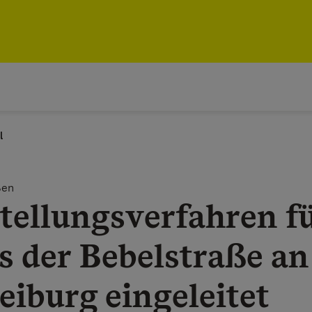
l
ßen
tellungsverfahren f
 der Bebelstraße an
eiburg eingeleitet