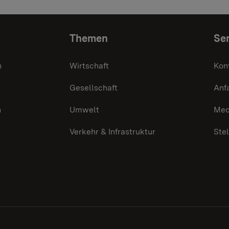
Themen
Ser
n
Wirtschaft
Kon
Gesellschaft
Anf
n
Umwelt
Med
Verkehr & Infrastruktur
Ste