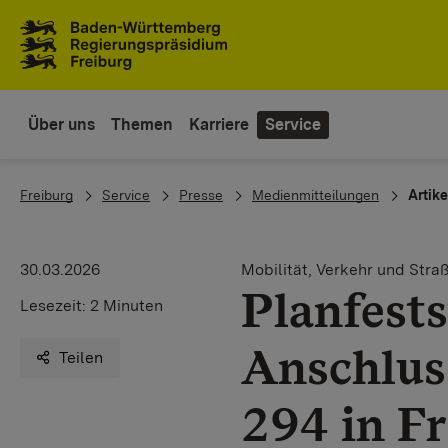
Zum Inhaltsbereich
Zur Hauptnavigation
Über uns
Themen
Karriere
Service
You are here:
Freiburg
Service
Presse
Medienmitteilungen
Artike
30.03.2026
Mobilität, Verkehr und Stra
Planfests
Lesezeit:
2 Minuten
Anschluss
Teilen
294 in Fr