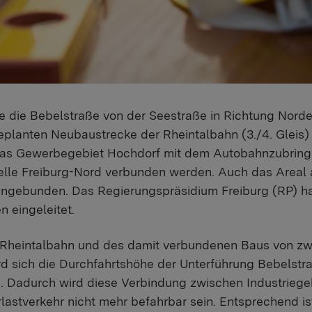
te die Bebelstraße von der Seestraße in Richtung Nor
geplanten Neubaustrecke der Rheintalbahn (3./4. Gleis)
 das Gewerbegebiet Hochdorf mit dem Autobahnzubring
lle Freiburg-Nord verbunden werden. Auch das Areal a
ngebunden. Das Regierungspräsidium Freiburg (RP) hat
n eingeleitet.
heintalbahn und des damit verbundenen Baus von zwe
d sich die Durchfahrtshöhe der Unterführung Bebelstr
en. Dadurch wird diese Verbindung zwischen Industrieg
astverkehr nicht mehr befahrbar sein. Entsprechend ist