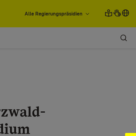
Alle Regierungspräsidien
rzwald-
idium