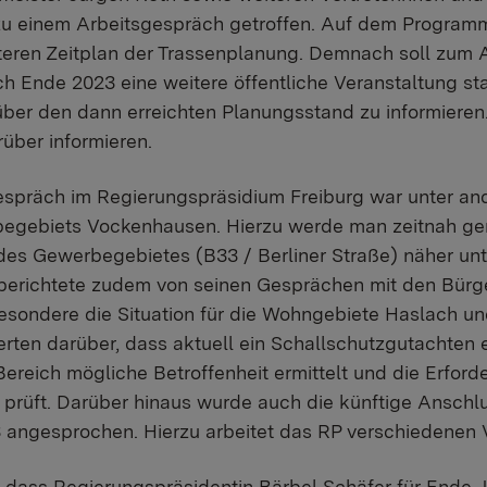
zu einem Arbeitsgespräch getroffen. Auf dem Program
teren Zeitplan der Trassenplanung. Demnach soll zum 
h Ende 2023 eine weitere öffentliche Veranstaltung sta
ber den dann erreichten Planungsstand zu informieren
rüber informieren.
spräch im Regierungspräsidium Freiburg war unter and
egebiets Vockenhausen. Hierzu werde man zeitnah ge
es Gewerbegebietes (B33 / Berliner Straße) näher un
berichtete zudem von seinen Gesprächen mit den Bürg
besondere die Situation für die Wohngebiete Haslach u
rten darüber, dass aktuell ein Schallschutzgutachten e
ereich mögliche Betroffenheit ermittelt und die Erforde
üft. Darüber hinaus wurde auch die künftige Anschlus
 angesprochen. Hierzu arbeitet das RP verschiedenen V
 dass Regierungspräsidentin Bärbel Schäfer für Ende 