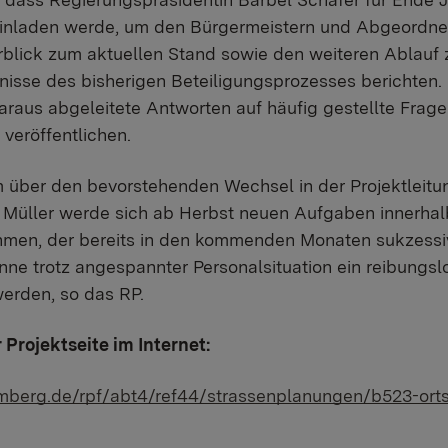
 einladen werde, um den Bürgermeistern und Abgeordne
lick zum aktuellen Stand sowie den weiteren Ablauf 
isse des bisherigen Beteiligungsprozesses berichten. 
araus abgeleitete Antworten auf häufig gestellte Frag
veröffentlichen.
 über den bevorstehenden Wechsel in der Projektleitu
 Müller werde sich ab Herbst neuen Aufgaben innerhal
hmen, der bereits in den kommenden Monaten sukzessiv
önne trotz angespannter Personalsituation ein reibungs
werden, so das RP.
 Projektseite im Internet:
emberg.de/rpf/abt4/ref44/strassenplanungen/b523-orts