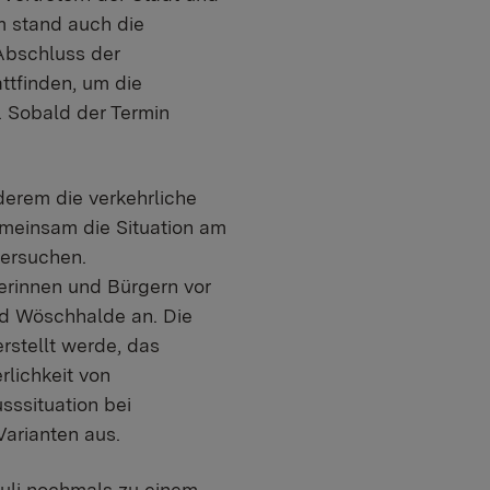
m stand auch die
Abschluss der
ttfinden, um die
. Sobald der Termin
erem die verkehrliche
meinsam die Situation am
tersuchen.
erinnen und Bürgern vor
nd Wöschhalde an. Die
rstellt werde, das
rlichkeit von
ssituation bei
arianten aus.
Juli nochmals zu einem