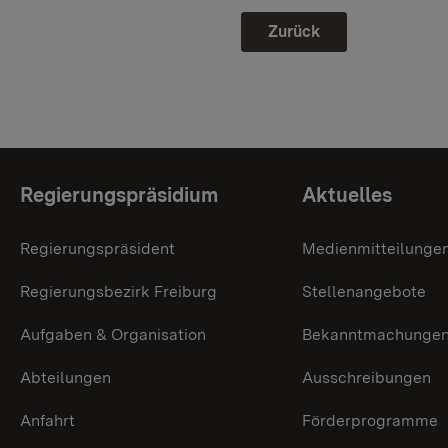
Zurück
Themenübersicht
Regierungspräsidium
Aktuelles
Regierungspräsident
Medienmitteilunge
Regierungsbezirk Freiburg
Stellenangebote
Aufgaben & Organisation
Bekanntmachunge
Abteilungen
Ausschreibungen
Anfahrt
Förderprogramme