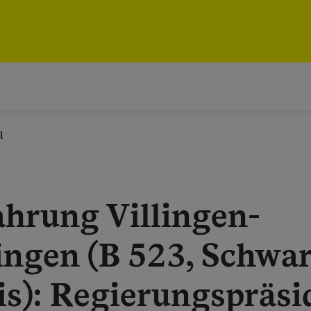
l
hrung Villingen-
ngen (B 523, Schwa
is): Regierungspräs