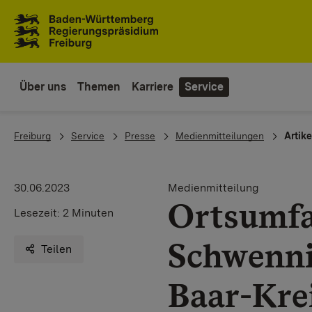
Zum Inhaltsbereich
Zur Hauptnavigation
Über uns
Themen
Karriere
Service
You are here:
Freiburg
Service
Presse
Medienmitteilungen
Artike
30.06.2023
Medienmitteilung
Ortsumfa
Lesezeit:
2 Minuten
Schwenni
Teilen
Baar-Kre