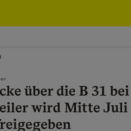
l
ßen
ke über die B 31 bei
iler wird Mitte Juli
freigegeben