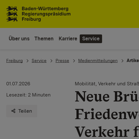
Zum Inhaltsbereich
Zur Hauptnavigation
Über uns
Themen
Karriere
Service
You are here:
Freiburg
Service
Presse
Medienmitteilungen
Artike
01.07.2026
Mobilität, Verkehr und Stra
Neue Brüc
Lesezeit:
2 Minuten
Friedenwe
Teilen
Verkehr 