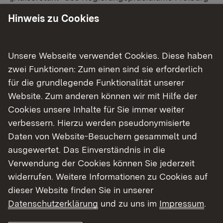
liegen noch bis Sonntag, 14. Juni, auf der
Hinweis zu Cookies
Internetseite der LUBW
öffentlich aus. Bis dahin
haben alle Bürgerinnen und Bürger die
Möglichkeit, dazu Stellungnahmen abzugeben.
Unsere Webseite verwendet Cookies. Diese haben
zwei Funktionen: Zum einen sind sie erforderlich
So erreichen Sie die einzelnen Managementpläne
für die grundlegende Funktionalität unserer
direkt:
Website. Zum anderen können wir mit Hilfe der
Cookies unsere Inhalte für Sie immer weiter
Schiener Berg
verbessern. Hierzu werden pseudonymisierte
Daten von Website-Besuchern gesammelt und
Markgräfler Hügelland
ausgewertet. Das Einverständnis in die
Verwendung der Cookies können Sie jederzeit
Kaiserstuhl
widerrufen. Weitere Informationen zu Cookies auf
dieser Website finden Sie in unserer
Weitere Informationen: ​
Datenschutzerklärung
und zu uns im
Impressum
.
Schiener Berg