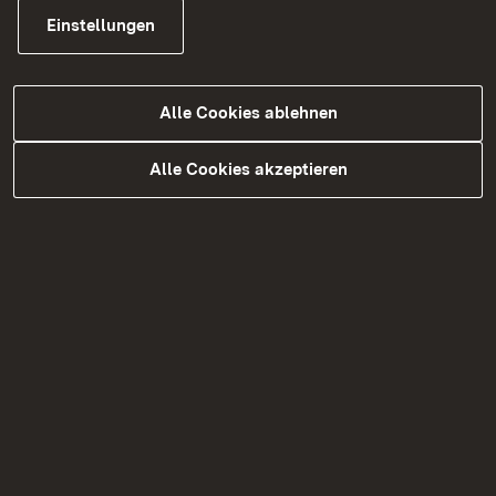
Einstellungen
Markgräfler Hügelland
Kaiserstuhl
Alle Cookies ablehnen
Alle Cookies akzeptieren
Zurück
Themenübersicht
Themenübersicht