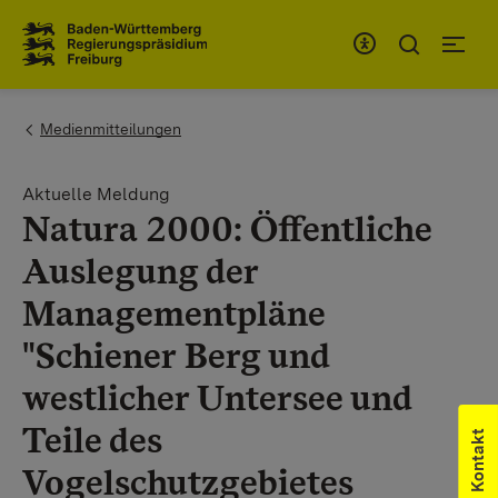
Zum Inhaltsbereich
Zur Hauptnavigation
You are here:
Medienmitteilungen
Aktuelle Meldung
Natura 2000: Öffentliche
Auslegung der
Managementpläne
"Schiener Berg und
westlicher Untersee und
Teile des
Kontakt
Vogelschutzgebietes