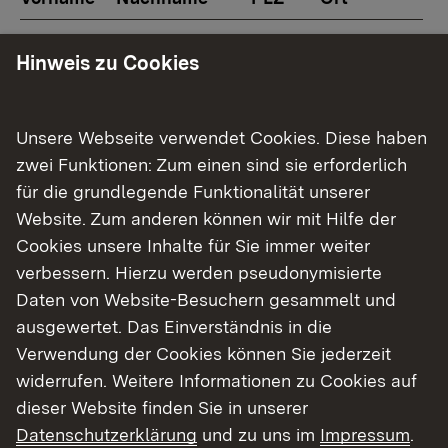
Markus
Escher
71364
Winnenden
Hinweis zu Cookies
Mathias
Gerstner
97633
Trappstadt
Jürgen
Glaser
88499
Riedlingen
Unsere Webseite verwendet Cookies. Diese haben
Uwe
Heilig
88069
Tettnang
zwei Funktionen: Zum einen sind sie erforderlich
Michael
Hugenschmidt
79539
Lörrach
für die grundlegende Funktionalität unserer
Website. Zum anderen können wir mit Hilfe der
Joachim
Keller
88699
Frickingen
Cookies unsere Inhalte für Sie immer weiter
Melanie
Körner
96106
Ebern
verbessern. Hierzu werden pseudonymisierte
Daten von Website-Besuchern gesammelt und
Joachim
Krämer
76297
Stutensee
ausgewertet. Das Einverständnis in die
Andreas
Kraus
97478
Knetzgau
Verwendung der Cookies können Sie jederzeit
Denise
Meyer
96486
Lautertal
widerrufen. Weitere Informationen zu Cookies auf
dieser Website finden Sie in unserer
Robert
Rothammer
94365
Parkstetten
Datenschutzerklärung
und zu uns im
Impressum
.
Evelyn
Schweickert
75248
Ölbronn