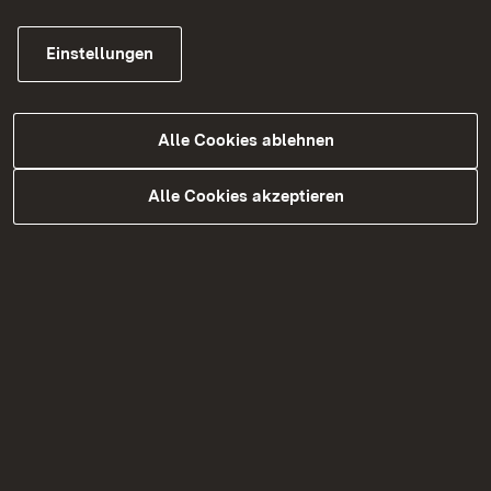
Julian
Singer
91359
Leutenbach
Einstellungen
Josef
Spirkl
84178
Kröning
Frank
Strautmann
37194
Bodenfelde
Alle Cookies ablehnen
Maximilian
Walter
77948
Friesenheim
Alle Cookies akzeptieren
Die Landwirtschaftsmeister:
Vorname
Nachname
PLZ
Ort
Jonas
Ams
70365
Rheinhausen
Martin
Christ
77960
Seelbach
Niklas
Dettling
72294
Grömbach
Tobias
Leimgruber
79244
Münstertal
David
Lurk
77652
Offenburg