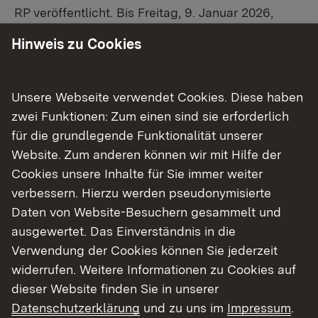
RP veröffentlicht. Bis Freitag, 9. Januar 2026,
haben alle Bürgerinnen und Bürger die
Hinweis zu Cookies
Möglichkeit, dazu Stellung zu nehmen.
Das etwa 21.650 Hektar große Vogelschutzgebiet
Unsere Webseite verwendet Cookies. Diese haben
wurde 2007 ausgewiesen und erstreckt sich auf
zwei Funktionen: Zum einen sind sie erforderlich
über 15 Gemeinden und 14 Städte in insgesamt
für die grundlegende Funktionalität unserer
fünf Landkreisen. Der nun vorliegende Entwurf
Website. Zum anderen können wir mit Hilfe der
des Managementplans für das Vogelschutzgebiet
Cookies unsere Inhalte für Sie immer weiter
„Mittlerer Schwarzwald“ stellt die Ergebnisse der
verbessern. Hierzu werden pseudonymisierte
Kartierungen der geschützten Vogelarten
Daten von Website-Besuchern gesammelt und
innerhalb des Gebietes dar. Er enthält außerdem
ausgewertet. Das Einverständnis in die
Ziele und Maßnahmenempfehlungen für deren
Verwendung der Cookies können Sie jederzeit
Erhaltung und Entwicklung. So werden zum
widerrufen. Weitere Informationen zu Cookies auf
Beispiel durch eine naturschutzorientierte,
dieser Website finden Sie in unserer
naturnahe Waldwirtschaft, die das Belassen von
Datenschutzerklärung
und zu uns im
Impressum
.
Alt- und Totholz sowie die Pflege von