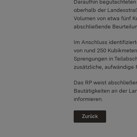
Daraufhin begutachteten
oberhalb der Landesstraß
Volumen von etwa fünf K
abschließende Beurteilu
Im Anschluss identifizier
von rund 250 Kubikmetern
Sprengungen in Teilabsch
zusätzliche, aufwändige
Das RP weist abschließe
Bautätigkeiten an der La
informieren.
Zurück