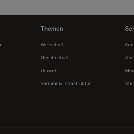
Themen
Ser
n
Wirtschaft
Kon
Gesellschaft
Anf
n
Umwelt
Med
Verkehr & Infrastruktur
Ste