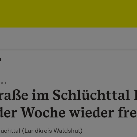
l
ßen
raße im Schlüchttal
r Woche wieder fre
lüchttal (Landkreis Waldshut)