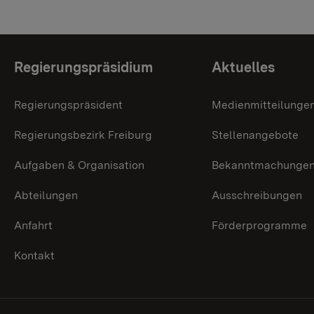
Themenübersicht
Regierungspräsidium
Aktuelles
Regierungspräsident
Medienmitteilunge
Regierungsbezirk Freiburg
Stellenangebote
Aufgaben & Organisation
Bekanntmachunge
Abteilungen
Ausschreibungen
Anfahrt
Förderprogramme
Kontakt