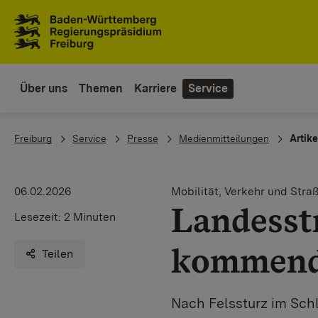
Zum Inhaltsbereich
Zur Hauptnavigation
Über uns
Themen
Karriere
Service
You are here:
Freiburg
Service
Presse
Medienmitteilungen
Artike
06.02.2026
Mobilität, Verkehr und Stra
Landesst
Lesezeit:
2 Minuten
kommende
Teilen
Nach Felssturz im Sch