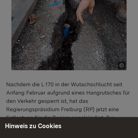
Nachdem die L 170 in der Wutachschlucht seit
Anfang Februar aufgrund eines Hangrutsches für
den Verkehr gesperrt ist, hat das
Regierungspräsidium Freiburg (RP) jetzt eine
Entlastung für die Region angekündigt. Zur
Hinweis zu Cookies
halbseitigen Öffnung der schwer beschädigten
Verbindungsstraße zwischen Bonndorf und