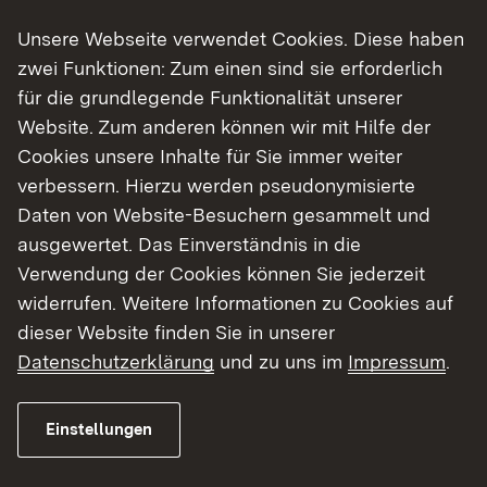
Löffingen wird eine provisorische Fahrspur
Unsere Webseite verwendet Cookies. Diese haben
eingerichtet. Die Arbeiten dazu werden Anfang
zwei Funktionen: Zum einen sind sie erforderlich
Oktober beginnen und bis voraussichtlich Ende
für die grundlegende Funktionalität unserer
November abgeschlossen sein. Dann können
Website. Zum anderen können wir mit Hilfe der
Fahrzeuge bis 3,5 Tonnen die Engstelle passieren.
Cookies unsere Inhalte für Sie immer weiter
Neben einer Höhenbegrenzung für Fahrzeuge
verbessern. Hierzu werden pseudonymisierte
wird ein Ampel- und Überwachungssystem
Daten von Website-Besuchern gesammelt und
eingerichtet, das mögliche Bewegungen im Hang
ausgewertet. Das Einverständnis in die
registriert und bei Bedarf eine Vollsperrung
Verwendung der Cookies können Sie jederzeit
auslösen kann.
widerrufen. Weitere Informationen zu Cookies auf
dieser Website finden Sie in unserer
In einer Videokonferenz hat Regierungspräsident
Datenschutzerklärung
und zu uns im
Impressum
.
Carsten Gabbert gemeinsam mit den Fachleuten
des RP für Geologie und Straßenbau am
Montagabend Landräte, Bürgermeister und
Einstellungen
Abgeordnete aus der Region informiert. Demnach
haben die im April erfolgten Sofortmaßnahmen