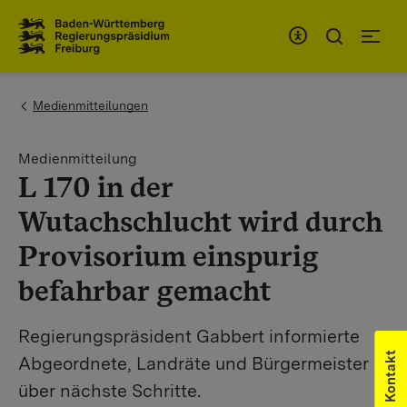
Zum Inhaltsbereich
Zur Hauptnavigation
You are here:
Medienmitteilungen
Medienmitteilung
L 170 in der
Wutachschlucht wird durch
Provisorium einspurig
befahrbar gemacht
Regierungspräsident Gabbert informierte
Kontakt
Abgeordnete, Landräte und Bürgermeister
über nächste Schritte.