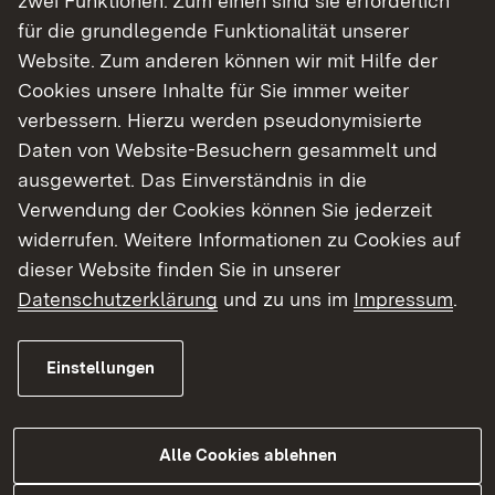
zwei Funktionen: Zum einen sind sie erforderlich
mögliche Bewegungen im Hang registriert und
für die grundlegende Funktionalität unserer
bei Bedarf eine erneute Vollsperrung auslösen
Website. Zum anderen können wir mit Hilfe der
kann.
Cookies unsere Inhalte für Sie immer weiter
verbessern. Hierzu werden pseudonymisierte
„Die halbseitige Öffnung der L 170 ist eine
Daten von Website-Besuchern gesammelt und
wichtige Verbesserung für die Region. Damit
ausgewertet. Das Einverständnis in die
gelangen insbesondere Berufspendler zwischen
Verwendung der Cookies können Sie jederzeit
Bonndorf und Löffingen wieder deutlich schneller
widerrufen. Weitere Informationen zu Cookies auf
zur Arbeit“, sagte Regierungspräsident Carsten
dieser Website finden Sie in unserer
Gabbert. Er stellte klar, dass im nächsten Schritt
Datenschutzerklärung
und zu uns im
Impressum
.
die gesamthafte Sanierung der
Verbindungsstraße anstehe. Dazu habe das RP
Einstellungen
ein Ingenieurbüro mit der Erstellung eines
Sanierungskonzepts beauftragt. Gleichzeitig
werden dauerhaft Messungen am Hang
Alle Cookies ablehnen
durchgeführt. Sobald das Konzept vorliege,