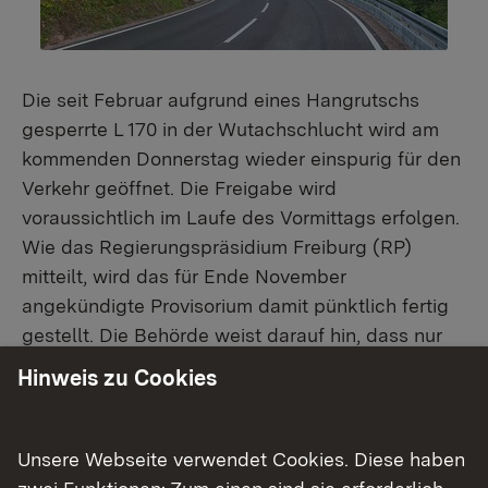
Die seit Februar aufgrund eines Hangrutschs
gesperrte L 170 in der Wutachschlucht wird am
kommenden Donnerstag wieder einspurig für den
Verkehr geöffnet. Die Freigabe wird
voraussichtlich im Laufe des Vormittags erfolgen.
Wie das Regierungspräsidium Freiburg (RP)
mitteilt, wird das für Ende November
angekündigte Provisorium damit pünktlich fertig
gestellt. Die Behörde weist darauf hin, dass nur
Fahrzeuge bis 3,5 Tonnen die Engstelle passieren
Hinweis zu Cookies
können. Um dies sicherzustellen, wurde vor Ort
eine Höhen- und Breitenbegrenzung für
Fahrzeuge installiert. Zudem wurde ein Ampel-
Unsere Webseite verwendet Cookies. Diese haben
und Überwachungssystem eingerichtet, das