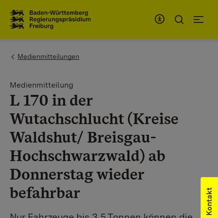
Zum Inhaltsbereich
Zur Hauptnavigation
You are here:
Medienmitteilungen
Medienmitteilung
L 170 in der
Wutachschlucht (Kreise
Waldshut/ Breisgau-
Hochschwarzwald) ab
Donnerstag wieder
befahrbar
Kontakt
Nur Fahrzeuge bis 3,5 Tonnen können die