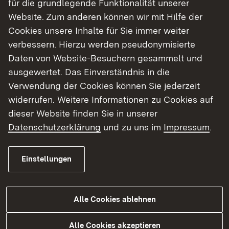
für die grundlegende Funktionalität unserer
gesperrt werden. Die Arbeiten im Bereich der
Website. Zum anderen können wir mit Hilfe der
Spitzkehre am Ortseingang Hard beginnen am
Cookies unsere Inhalte für Sie immer weiter
Montag, 1. September und dauern voraussichtlich
verbessern. Hierzu werden pseudonymisierte
bis einschließlich Freitag, 5. September. Der
Daten von Website-Besuchern gesammelt und
Verkehr wird in der Zeit über Heimbach,
ausgewertet. Das Einverständnis in die
Köndringen und Mundingen umgeleitet.
Verwendung der Cookies können Sie jederzeit
widerrufen. Weitere Informationen zu Cookies auf
Zurück
dieser Website finden Sie in unserer
Datenschutzerklärung
und zu uns im
Impressum
.
Einstellungen
Themenübersicht
Themenübersicht
Alle Cookies ablehnen
Soziale Medien
Alle Cookies akzeptieren