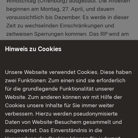
Windschläg (Offenburg) ausgebaut. Die Arbeiten
beginnen am Montag, 27. April, und dauern
voraussichtlich bis Dezember. Es werde in dieser
Zeit zu wechselnden Einschränkungen und
zeitweisen Sperrungen kommen. Das RP wird am
Donnerstag, 7. Mai, ab 18 Uhr in der
Hinweis zu Cookies
Gemeindehalle Windschläg über die geplanten
Bauarbeiten und die zu erwartenden
Verkehrsbeschränkungen informieren.
Unsere Webseite verwendet Cookies. Diese haben
zwei Funktionen: Zum einen sind sie erforderlich
Für den Ausbau der Kreuzung sind insgesamt
für die grundlegende Funktionalität unserer
sechs Abschnitte mit unterschiedlicher
Website. Zum anderen können wir mit Hilfe der
Verkehrsregelung vorgesehen. Zunächst sind
Cookies unsere Inhalte für Sie immer weiter
Arbeiten auf der westlichen Fahrbahnseite
verbessern. Hierzu werden pseudonymisierte
geplant, der Verkehr wird bis Ende Juni auf die
Daten von Website-Besuchern gesammelt und
östliche Seite verlegt. Die Fahrspuren auf der
ausgewertet. Das Einverständnis in die
B 3 werden verengt. Ab Anfang Juli bis zum Ende