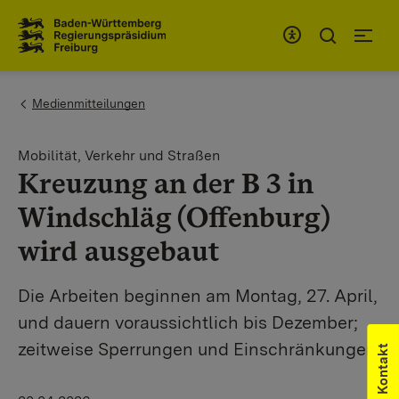
Zum Inhaltsbereich
Zur Hauptnavigation
You are here:
Medienmitteilungen
Mobilität, Verkehr und Straßen
Kreuzung an der B 3 in
Windschläg (Offenburg)
wird ausgebaut
Die Arbeiten beginnen am Montag, 27. April,
und dauern voraussichtlich bis Dezember;
zeitweise Sperrungen und Einschränkungen
Kontakt