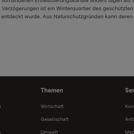
g vorhandenen Entwässerungskanäle anders lagen als 
ie Verzögerungen ist ein Winterquartier des geschützte
 entdeckt wurde. Aus Naturschutzgründen kann deren A
Themen
Ser
n
Wirtschaft
Kon
Gesellschaft
Anf
n
Umwelt
Med