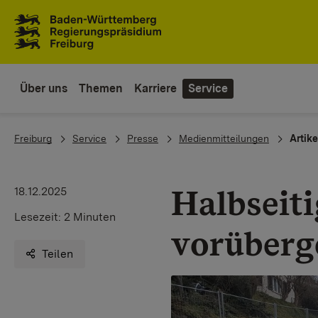
Zum Inhaltsbereich
Zur Hauptnavigation
Über uns
Themen
Karriere
Service
You are here:
Freiburg
Service
Presse
Medienmitteilungen
Artike
Halbseiti
18.12.2025
Lesezeit:
2 Minuten
vorüberg
Teilen