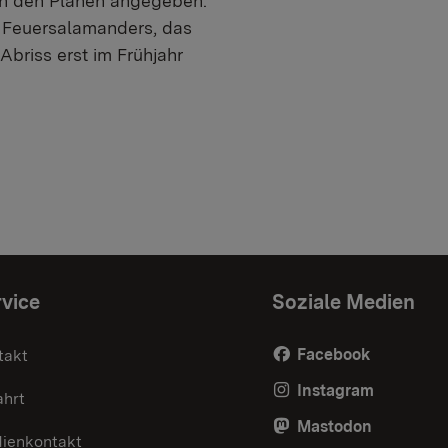
in den Plänen angegeben.
n Feuersalamanders, das
briss erst im Frühjahr
vice
Soziale Medien
Facebook
takt
Instagram
ahrt
Mastodon
ienkontakt