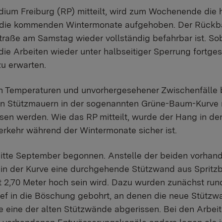
ium Freiburg (RP) mitteilt, wird zum Wochenende die h
 die kommenden Wintermonate aufgehoben. Der Rückba
Straße am Samstag wieder vollständig befahrbar ist. So
die Arbeiten wieder unter halbseitiger Sperrung fortgese
u erwarten.
en Temperaturen und unvorhergesehener Zwischenfälle 
en Stützmauern in der sogenannten Grüne-Baum-Kurve n
en werden. Wie das RP mitteilt, wurde der Hang in 
 Verkehr während der Wintermonate sicher ist.
Mitte September begonnen. Anstelle der beiden vorha
in der Kurve eine durchgehende Stützwand aus Spritzbe
t 2,70 Meter hoch sein wird. Dazu wurden zunächst ru
ef in die Böschung gebohrt, an denen die neue Stützwa
 eine der alten Stützwände abgerissen. Bei den Arbeite