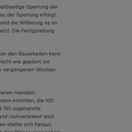
albseitige Sperrung der
u der Sperrung erfolgt
bald die Witterung es im
tzt. Die Fertigstellung
bei den Bauarbeiten kann
icht wie geplant vor
den vergangenen Wochen
ndenen maroden
ton errichten, die 100
nd 150 sogenannte
nd rückverankert wird.
n stellte sich heraus,