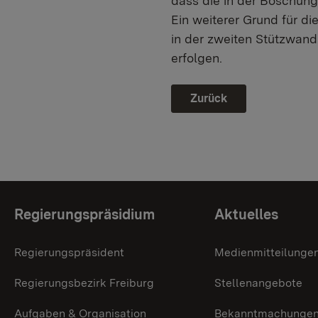
dass die in der Böschun
Ein weiterer Grund für d
in der zweiten Stützwand
erfolgen.
Zurück
Themenübersicht
Regierungspräsidium
Aktuelles
Regierungspräsident
Medienmitteilunge
Regierungsbezirk Freiburg
Stellenangebote
Aufgaben & Organisation
Bekanntmachunge