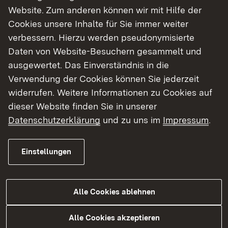
geowissenschaftliche Fachbehörde und
Website. Zum anderen können wir mit Hilfe der
Bergbehörde des Landes Baden-Württemberg.
Cookies unsere Inhalte für Sie immer weiter
Ihr Aufgabenspektrum ist groß, so zählen zu den
verbessern. Hierzu werden pseudonymisierte
landesweiten Zuständigkeiten des LGRB zum
Daten von Website-Besuchern gesammelt und
Beispiel die Genehmigungen für Vorhaben der
ausgewertet. Das Einverständnis in die
tiefen Geothermie, die Begutachtung von
Verwendung der Cookies können Sie jederzeit
Hangrutschen und Felsstürzen, die
widerrufen. Weitere Informationen zu Cookies auf
geowissenschaftliche Kartierung des Landes
dieser Website finden Sie in unserer
sowie der Landeserdbebendienst.
Datenschutzerklärung
und zu uns im
Impressum
.
Regierungspräsident Carsten Gabbert: „Als
Einstellungen
oberste Landesgeologin in Baden-Württemberg
ist Birgit Kimmig eine Idealbesetzung. Durch ihre
langjährige Tätigkeit im LGRB ist sie mit der
Alle Cookies ablehnen
Behörde bestens vertraut und versiert in den
wichtigen Zukunftsaufgaben. Dies gilt für den
Alle Cookies akzeptieren
Umgang mit kritischen Rohstoffen genauso wie