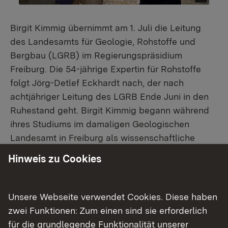
Birgit Kimmig übernimmt am 1. Juli die Leitung
des Landesamts für Geologie, Rohstoffe und
Bergbau (LGRB) im Regierungspräsidium
Freiburg. Die 54-jährige Expertin für Rohstoffe
folgt Jörg-Detlef Eckhardt nach, der nach
achtjähriger Leitung des LGRB Ende Juni in den
Ruhestand geht. Birgit Kimmig begann während
ihres Studiums im damaligen Geologischen
Landesamt in Freiburg als wissenschaftliche
Hilfskraft. Seit 1997 ist sie im LGRB
Hinweis zu Cookies
hauptberuflich tätig, zuletzt als Leiterin des
Referats für Landesrohstoffgeologie.
Unsere Webseite verwendet Cookies. Diese haben
Das LGRB hat rund 170 Mitarbeiterinnen und
zwei Funktionen: Zum einen sind sie erforderlich
Mitarbeiter. Es ist die zentrale
für die grundlegende Funktionalität unserer