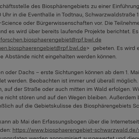
chäftsstelle des Biosphärengebiets zu einer Einführun
0 Uhr in die Eventhalle in Todtnau, Schwarzwaldstraße 15
-Science oder Bürgerwissenschaften vor. Die Teilnehm
nd es wird über bereits laufende Projekte berichtet. 
orschen.biosphaerengebiet@rpf.bwl.de
hen.biosphaerengebiet@rpf.bwl.de
> gebeten. Es wird 
ie Abstände nicht eingehalten werden können.
en oder Dachs – erste Sichtungen können ab dem 1. Mai
t werden. Beobachten ist immer und überall möglich
 auf der Straße oder auch mitten im Wald erfolgen. Wic
e nicht stören und auf den Wegen bleiben. Außerdem be
eßlich auf die Gebietskulisse des Biosphärengebiets 
ann ab Mai den Erfassungsbogen über die Internetsei
aden:
https://www.biosphaerengebiet-schwarzwald.de/
tungsdaten werden anonymisiert ausgewertet und die