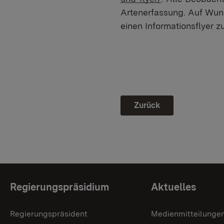
Artenerfassung. Auf Wun
einen Informationsflyer zu
Zurück
Themenübersicht
Regierungspräsidium
Aktuelles
Regierungspräsident
Medienmitteilunge