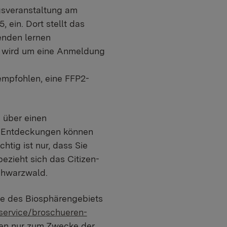
gsveranstaltung am
, ein. Dort stellt das
enden lernen
Es wird um eine Anmeldung
empfohlen, eine FFP2-
 über einen
. Entdeckungen können
htig ist nur, dass Sie
zieht sich das Citizen-
Schwarzwald.
te des Biosphärengebiets
service/broschueren-
nen nur zum Zwecke der