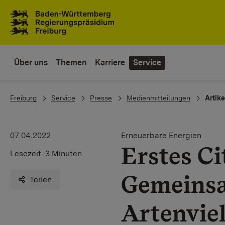
Zum Inhaltsbereich
Zur Hauptnavigation
Über uns
Themen
Karriere
Service
You are here:
Freiburg
Service
Presse
Medienmitteilungen
Artike
07.04.2022
Erneuerbare Energien
Erstes Ci
Lesezeit:
3 Minuten
Gemeinsa
Teilen
Artenviel