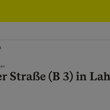
l
ßen
r Straße (B 3) in La