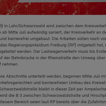
 3) in Lahr/Schwarzwald wird zwischen dem Kreisverke
 ab Mitte Juli aufwändig saniert, der Kreisverkehr an
und barrierefrei umgebaut. Die Arbeiten sollen noch v
das Regierungspräsidium Freiburg (RP) mitgeteilt hat, 
 umgeleitet werden. Der Lastwagenverkehr muss bis En
f der Bahnbrücke in der Rheinstraße den Umweg über
uf nehmen.
ere Abschnitte unterteilt werden, beginnen Mitte Juli 
kehrsgerechten und barrierefreien Umbau des Kreisel
chwarzwaldstraße bleibt in dieser Zeit per Ampelscha
wird die B 3 zwischen Schwarzwaldstraße und Hirschpl
 diesem Bereich seien laut RP bereits über die Zufahrts