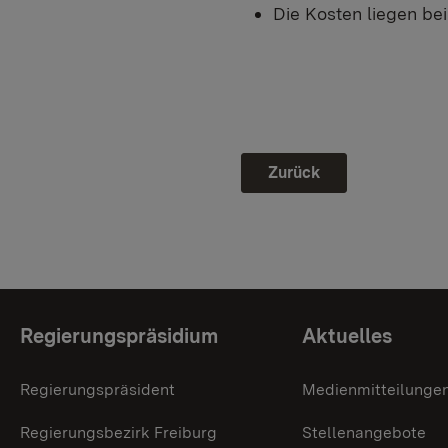
Die Kosten liegen bei 
Zurück
Themenübersicht
Regierungspräsidium
Aktuelles
Regierungspräsident
Medienmitteilunge
Regierungsbezirk Freiburg
Stellenangebote