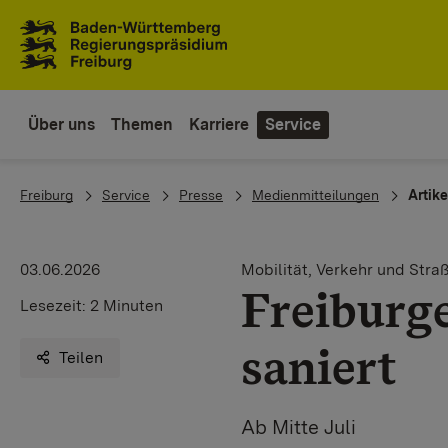
Zum Inhaltsbereich
Zur Hauptnavigation
Über uns
Themen
Karriere
Service
You are here:
Freiburg
Service
Presse
Medienmitteilungen
Artike
03.06.2026
Mobilität, Verkehr und Stra
Freiburge
Lesezeit:
2 Minuten
saniert
Teilen
Ab Mitte Juli