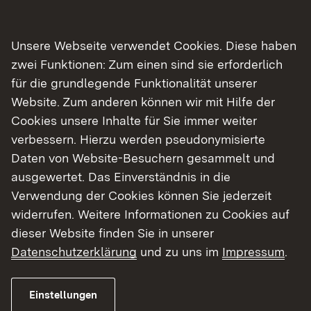
Land Teile ihrer zwei- oder dreijährigen
Ausbildung zum Forstwirt oder zur Forstwirtin am
Mattenhof. Das neue Gebäude wird auf der
Unsere Webseite verwendet Cookies. Diese haben
Anlage des FAZ östlich des Haupt- und nördlich
zwei Funktionen: Zum einen sind sie erforderlich
des Werkstattgebäudes als freistehender
für die grundlegende Funktionalität unserer
Baukörper realisiert. Es wird sowohl
Website. Zum anderen können wir mit Hilfe der
Klassenräume als auch Büros, Sanitär- und
Cookies unsere Inhalte für Sie immer weiter
Funktionsräume beherbergen. Wenn alles nach
verbessern. Hierzu werden pseudonymisierte
Plan läuft, soll es Anfang 2027 bezugsfertig sein.
Daten von Website-Besuchern gesammelt und
Bauherren sind das Land, vertreten durch
ausgewertet. Das Einverständnis in die
Vermögen und Bau Baden-Württemberg sowie
Verwendung der Cookies können Sie jederzeit
das Landratsamt Ortenaukreis zu jeweils 50
widerrufen. Weitere Informationen zu Cookies auf
Prozent. Die voraussichtlichen Kosten des
dieser Website finden Sie in unserer
Projekts liegen bei insgesamt drei Millionen Euro.
Datenschutzerklärung
und zu uns im
Impressum
.
„Der Trend der ansteigenden Azubizahlen zeigt
Einstellungen
uns, dass der Beruf des Forstwirts attraktiv und