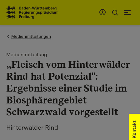
Zum Inhaltsbereich
Zur Hauptnavigation
You are here:
Medienmitteilungen
Medienmitteilung
„Fleisch vom Hinterwälder
Rind hat Potenzial":
Ergebnisse einer Studie im
Biosphärengebiet
Schwarzwald vorgestellt
Kontakt
Hinterwälder Rind