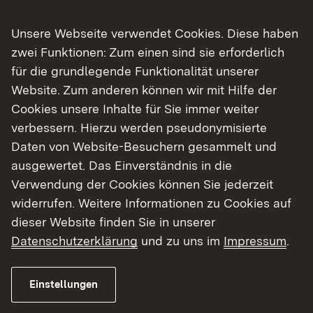
gleichzeitig Landwirtschaft, Naturschutz und
Unsere Webseite verwendet Cookies. Diese haben
Gastronomie“, erklärt Walter Kemkes,
zwei Funktionen: Zum einen sind sie erforderlich
Geschäftsführer des Biosphärengebiets.
für die grundlegende Funktionalität unserer
Website. Zum anderen können wir mit Hilfe der
Durchgeführt hat die Hinterwälder-Studie in den
Cookies unsere Inhalte für Sie immer weiter
vergangenen zwei Jahren der Agrarökonom Dr.
verbessern. Hierzu werden pseudonymisierte
Lukas Kiefer aus Aitern. „An unserer Befragung
Daten von Website-Besuchern gesammelt und
haben 88 Landwirte und 44 Gastronomen
ausgewertet. Das Einverständnis in die
teilgenommen. Insgesamt wurde deutlich, dass
Verwendung der Cookies können Sie jederzeit
ein großes Interesse an einer besseren
widerrufen. Weitere Informationen zu Cookies auf
Vermarktung der Hinterwälder besteht und die
dieser Website finden Sie in unserer
Nachfrage sogar steigt“, so Kiefer. Derzeit weiden
Datenschutzerklärung
und zu uns im
Impressum
.
im Biosphärengebiet rund 870 Hinterwälder-Kühe
mit ihren Kälbern auf rund 3000 Hektar Grünland,
darunter die für den Naturschutz bedeutsamsten
Einstellungen
Flächen im Biosphärengebiet. Dies gilt zum