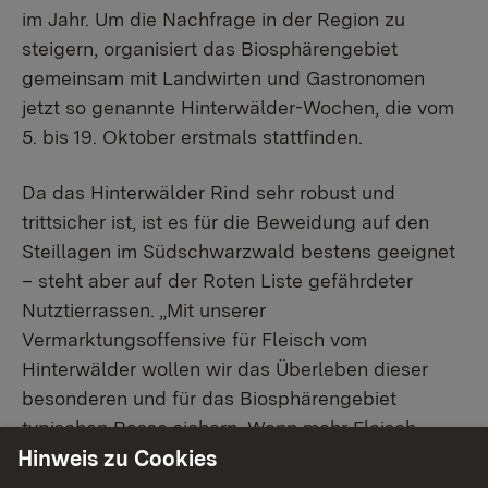
im Jahr. Um die Nachfrage in der Region zu
steigern, organisiert das Biosphärengebiet
gemeinsam mit Landwirten und Gastronomen
jetzt so genannte Hinterwälder-Wochen, die vom
5. bis 19. Oktober erstmals stattfinden.
Da das Hinterwälder Rind sehr robust und
trittsicher ist, ist es für die Beweidung auf den
Steillagen im Südschwarzwald bestens geeignet
– steht aber auf der Roten Liste gefährdeter
Nutztierrassen. „Mit unserer
Vermarktungsoffensive für Fleisch vom
Hinterwälder wollen wir das Überleben dieser
besonderen und für das Biosphärengebiet
typischen Rasse sichern. Wenn mehr Fleisch
nachgefragt wird, bietet das Landwirten den
Hinweis zu Cookies
Anreiz, mehr Tiere zu züchten. Damit stärken wir