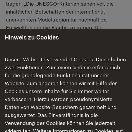
tragen. „Die UNESCO-Kriterien sehen vor, die
inhaltlichen Botschaften der international
anerkannten Modellregion für nachhaltige
Entwicklung in die Fläche zu tragen. Die
Biosphären-Guides helfen uns, diesen
Hinweis zu Cookies
Informations- und Bildungsauftrag zu erfüllen“,
erläutert Geschäftsführer Walter Kemkes.
Unsere Webseite verwendet Cookies. Diese haben
Gestartet war die Weiterbildung im April 2021
zwei Funktionen: Zum einen sind sie erforderlich
noch online. Mit einer Mischung aus fachlichem
für die grundlegende Funktionalität unserer
Input via Internet und Videokonferenzen sowie
Website. Zum anderen können wir mit Hilfe der
eigenem Erleben durch Bildungsmaterial und
Cookies unsere Inhalte für Sie immer weiter
Angeboten im Freien begann die Weiterbildung.
verbessern. Hierzu werden pseudonymisierte
Ein fester Bestandteil der Weiterbildung,
Daten von Website-Besuchern gesammelt und
sozusagen das Herzstück, war die Vermittlung
ausgewertet. Das Einverständnis in die
der Inhalte und Ziele der Bildung für nachhaltige
Verwendung der Cookies können Sie jederzeit
Entwicklung. Ebenfalls im Programm waren
widerrufen. Weitere Informationen zu Cookies auf