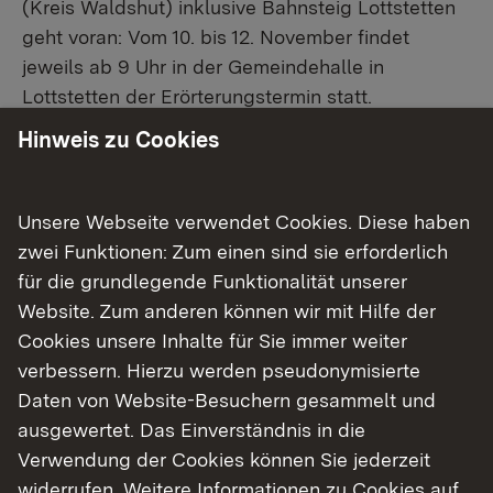
(Kreis Waldshut) inklusive Bahnsteig Lottstetten
geht voran: Vom 10. bis 12. November findet
jeweils ab 9 Uhr in der Gemeindehalle in
Lottstetten der Erörterungstermin statt.
Angesichts des öffentlichen Interesses werde
Hinweis zu Cookies
hierüber frühzeitig informiert, heißt es in der
Pressemitteilung des Regierungspräsidiums
Freiburg (RP).
Unsere Webseite verwendet Cookies. Diese haben
zwei Funktionen: Zum einen sind sie erforderlich
Im Erörterungstermin werden die im Rahmen der
für die grundlegende Funktionalität unserer
Anhörung eingegangenen privaten
Website. Zum anderen können wir mit Hilfe der
Einwendungen wie auch die Stellungnahmen der
Cookies unsere Inhalte für Sie immer weiter
betroffenen Gemeinden, Fachbehörden und
verbessern. Hierzu werden pseudonymisierte
Verbände mit den Schweizerischen
Daten von Website-Besuchern gesammelt und
Bundesbahnen (SBB) als Vorhabenträgerin
ausgewertet. Das Einverständnis in die
besprochen. Die daraus gewonnenen
Verwendung der Cookies können Sie jederzeit
Erkenntnisse sind neben den umfassenden
widerrufen. Weitere Informationen zu Cookies auf