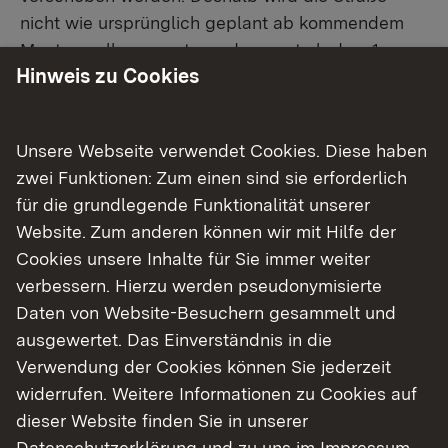
nicht wie ursprünglich geplant ab kommendem
Montag voll gesperrt, sondern erst ab dem 1.
Hinweis zu Cookies
Dezember. Die Sperrung wird dann
voraussichtlich bis Mitte Dezember dauern. Der
Verkehr wird in der Zeit durch die Mühlhausener
Unsere Webseite verwendet Cookies. Diese haben
Ortsdurchfahrt (Schlossstraße) umgeleitet. In der
zwei Funktionen: Zum einen sind sie erforderlich
Schlossstraße gilt während der Sperrung
für die grundlegende Funktionalität unserer
Parkverbot. Der Schwerlastverkehr wird
Website. Zum anderen können wir mit Hilfe der
weiträumig über die Autobahn umgeleitet.
Cookies unsere Inhalte für Sie immer weiter
verbessern. Hierzu werden pseudonymisierte
Grund für die Verzögerung ist, dass bei der
Daten von Website-Besuchern gesammelt und
Probenentnahme an der vorhandenen
ausgewertet. Das Einverständnis in die
Bausubstanz Asbest festgestellt wurde. Die
Verwendung der Cookies können Sie jederzeit
entsprechenden Ergebnisse liegen seit
widerrufen. Weitere Informationen zu Cookies auf
Donnerstag vor. Für den Rückbau der
dieser Website finden Sie in unserer
asbesthaltigen Schichten muss nun bei der