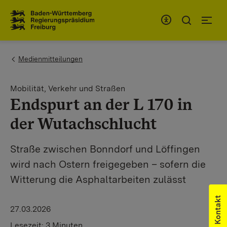
Zum Inhaltsbereich
Zur Hauptnavigation
You are here:
Medienmitteilungen
Mobilität, Verkehr und Straßen
Endspurt an der L 170 in
der Wutachschlucht
Straße zwischen Bonndorf und Löffingen
wird nach Ostern freigegeben – sofern die
Witterung die Asphaltarbeiten zulässt
Kontakt
27.03.2026
Lesezeit:
3 Minuten