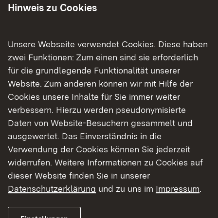
Wanderbus durch die Wutachschlucht fahren. Bis
Hinweis zu Cookies
Ende April finden teils unter halbseitiger
Sperrung mit Ampelregelung noch Restarbeiten
statt.
Unsere Webseite verwendet Cookies. Diese haben
zwei Funktionen: Zum einen sind sie erforderlich
„Die Sanierung der L 170 war ein technisch
für die grundlegende Funktionalität unserer
äußerst anspruchsvolles Projekt in einem
Website. Zum anderen können wir mit Hilfe der
sensiblen Naturraum. Umso erfreulicher ist es,
Cookies unsere Inhalte für Sie immer weiter
dass wir den Zeitplan nahezu einhalten konnten
verbessern. Hierzu werden pseudonymisierte
und nun kurz vor der Öffnung der Landesstraße
Daten von Website-Besuchern gesammelt und
stehen. Ich danke den Städten und Gemeinden
ausgewertet. Das Einverständnis in die
für die gute Zusammenarbeit und allen
Verwendung der Cookies können Sie jederzeit
Menschen, die in den vergangenen Monaten die
widerrufen. Weitere Informationen zu Cookies auf
lange Umleitung in Kauf nehmen mussten, für ihre
dieser Website finden Sie in unserer
Geduld“, stellte Regierungspräsident Carsten
Datenschutzerklärung
und zu uns im
Impressum
.
Gabbert fest: „Die beauftragten Baufirmen haben
im Zusammenspiel mit unseren Fachleuten vom