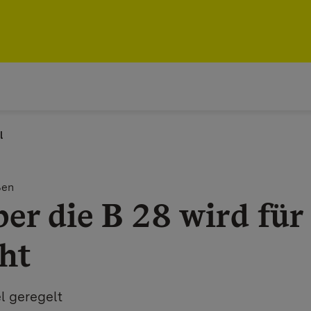
l
ßen
ber die B 28 wird fü
ht
l geregelt