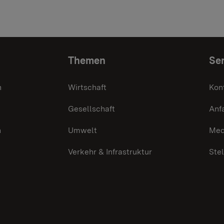
Themen
Ser
n
Wirtschaft
Kon
Gesellschaft
Anf
n
Umwelt
Med
Verkehr & Infrastruktur
Ste