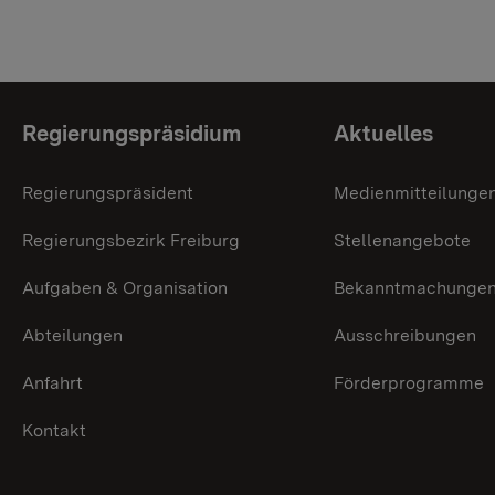
Themenübersicht
Regierungspräsidium
Aktuelles
Regierungspräsident
Medienmitteilunge
Regierungsbezirk Freiburg
Stellenangebote
Aufgaben & Organisation
Bekanntmachunge
Abteilungen
Ausschreibungen
Anfahrt
Förderprogramme
Kontakt