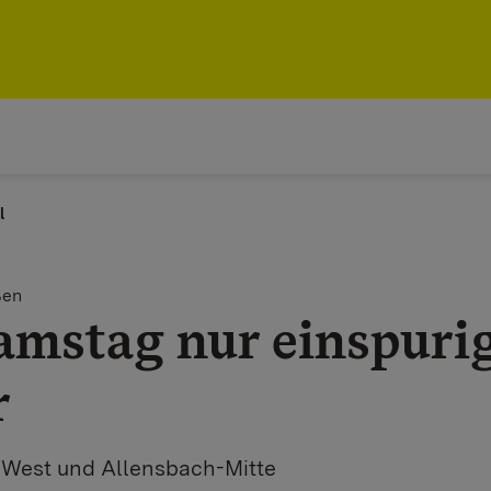
l
ßen
amstag nur einspuri
r
West und Allensbach-Mitte