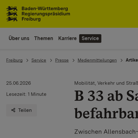
Zum Inhaltsbereich
Zur Hauptnavigation
Über uns
Themen
Karriere
Service
You are here:
Freiburg
Service
Presse
Medienmitteilungen
Artike
25.06.2026
Mobilität, Verkehr und Stra
B 33 ab S
Lesezeit:
1 Minute
befahrba
Teilen
Zwischen Allensbach-