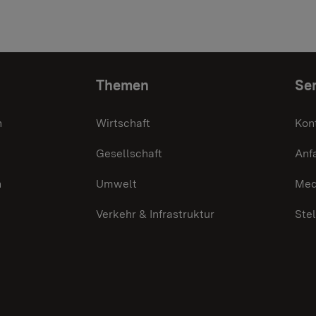
Themen
Ser
n
Wirtschaft
Kon
Gesellschaft
Anf
n
Umwelt
Med
Verkehr & Infrastruktur
Ste