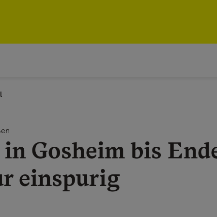
l
ßen
 in Gosheim bis End
r einspurig