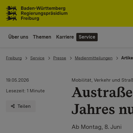
Zum Inhaltsbereich
Zur Hauptnavigation
Über uns
Themen
Karriere
Service
You are here:
Freiburg
Service
Presse
Medienmitteilungen
Artike
19.05.2026
Mobilität, Verkehr und Stra
Austraße
Lesezeit:
1 Minute
Jahres nu
Teilen
Ab Montag, 8. Juni