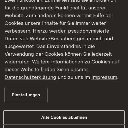
(DB) im Jahr 2006 eine Planung beantragt, die
für die grundlegende Funktionalität unserer
eine Führung der Güterzüge auf der bestehenden
Website. Zum anderen können wir mit Hilfe der
Rheintalbahn und dazu parallel den Neubau von
Cookies unsere Inhalte für Sie immer weiter
zwei Gleisen für den schnellen
verbessern. Hierzu werden pseudonymisierte
Personenfernverkehr vorsah. Aufgrund zahlreicher
Daten von Website-Besuchern gesammelt und
Einwendungen hat der Deutsche Bundestag 2016
ausgewertet. Das Einverständnis in die
die DB beauftragt, die Planung zu ändern.
Verwendung der Cookies können Sie jederzeit
Zwischen Offenburg und Riegel sind jetzt die
widerrufen. Weitere Informationen zu Cookies auf
beiden Güterzuggleise entlang der Autobahn
dieser Website finden Sie in unserer
vorgesehen und die Bestandstrasse wird nur für
Datenschutzerklärung
und zu uns im
Impressum
.
die ICE-Züge ertüchtigt. Zudem sind umfassende
Schallschutzmaßnahmen vorgesehen.
Einstellungen
Das Anhörungsverfahren zur geänderten Planung
begann im dritten Quartal 2021 mit der
Alle Cookies ablehnen
öffentlichen Auslegung der Planunterlagen und