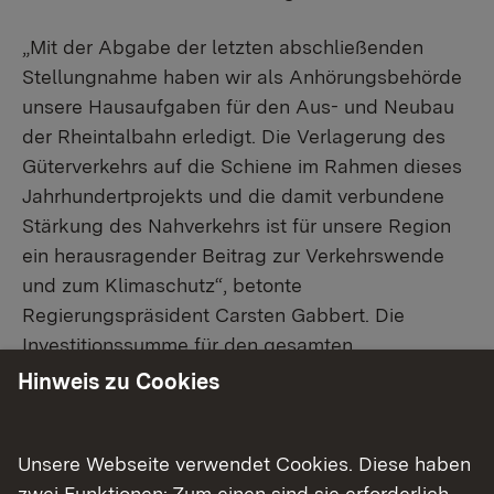
„Mit der Abgabe der letzten abschließenden
Stellungnahme haben wir als Anhörungsbehörde
unsere Hausaufgaben für den Aus- und Neubau
der Rheintalbahn erledigt. Die Verlagerung des
Güterverkehrs auf die Schiene im Rahmen dieses
Jahrhundertprojekts und die damit verbundene
Stärkung des Nahverkehrs ist für unsere Region
ein herausragender Beitrag zur Verkehrswende
und zum Klimaschutz“, betonte
Regierungspräsident Carsten Gabbert. Die
Investitionssumme für den gesamten
Streckenabschnitt 8 beträgt rund 1,5 Milliarden
Hinweis zu Cookies
Euro.
Das Projekt hat eine lange Vorgeschichte: Für den
Unsere Webseite verwendet Cookies. Diese haben
Bereich des PfA 8.0 hatte die Deutsche Bahn
zwei Funktionen: Zum einen sind sie erforderlich