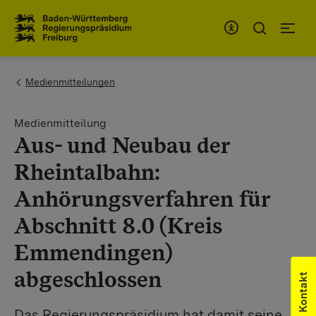
Zum Inhaltsbereich
Zur Hauptnavigation
You are here:
Medienmitteilungen
Medienmitteilung
Aus- und Neubau der
Rheintalbahn:
Anhörungsverfahren für
Abschnitt 8.0 (Kreis
Emmendingen)
abgeschlossen
Kontakt
Das Regierungspräsidium hat damit seine