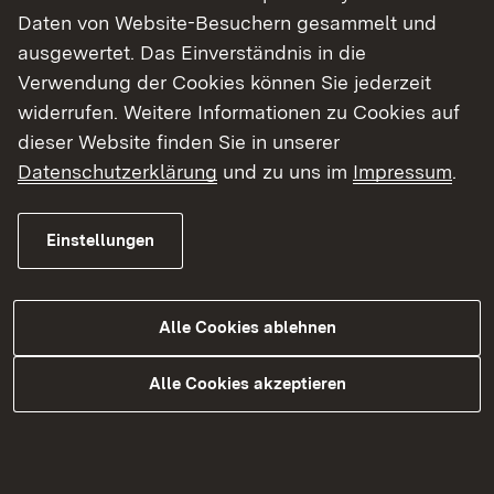
Themenübersicht
Daten von Website-Besuchern gesammelt und
Themenübersicht
ausgewertet. Das Einverständnis in die
Verwendung der Cookies können Sie jederzeit
widerrufen. Weitere Informationen zu Cookies auf
dieser Website finden Sie in unserer
Soziale Medien
Datenschutzerklärung
und zu uns im
Impressum
.
Facebook
Einstellungen
Instagram
Mastodon
X
Alle Cookies ablehnen
YouTube
Alle Cookies akzeptieren
Kontakt
Datenschutz