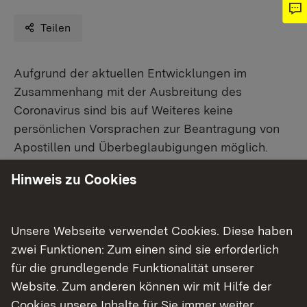
Teilen
Aufgrund der aktuellen Entwicklungen im
Zusammenhang mit der Ausbreitung des
Coronavirus sind bis auf Weiteres keine
persönlichen Vorsprachen zur Beantragung von
Apostillen und Überbeglaubigungen möglich.
Hinweis zu Cookies
Die Beglaubigung von Urkunden kann derzeit nur
über den Postweg erfolgen; eine zeitnahe
Bearbeitung ist gewährleistet.
Unsere Webseite verwendet Cookies. Diese haben
zwei Funktionen: Zum einen sind sie erforderlich
Das Formular zur Beantragung von Apostillen und
für die grundlegende Funktionalität unserer
weitere Informationen finden Sie hier:
Apostillen
.​
Website. Zum anderen können wir mit Hilfe der
Cookies unsere Inhalte für Sie immer weiter