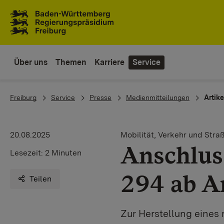
Zum Inhaltsbereich
Zur Hauptnavigation
Über uns
Themen
Karriere
Service
You are here:
Freiburg
Service
Presse
Medienmitteilungen
Artike
20.08.2025
Mobilität, Verkehr und Stra
Anschlus
Lesezeit:
2 Minuten
294 ab A
Teilen
Zur Herstellung eines