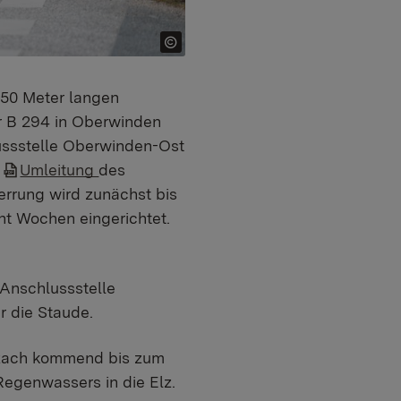
450 Meter langen
r B 294 in Oberwinden
ussstelle Oberwinden-Ost
e
Umleitung
des
errung wird zunächst bis
t Wochen eingerichtet.
Anschlussstelle
r die Staude.
lzach kommend bis zum
Regenwassers in die Elz.