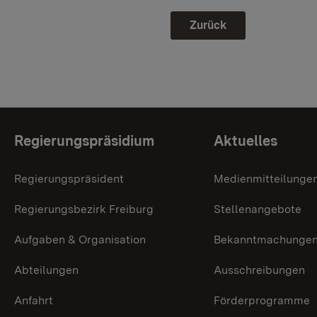
Zurück
Themenübersicht
Regierungspräsidium
Aktuelles
Regierungspräsident
Medienmitteilunge
Regierungsbezirk Freiburg
Stellenangebote
Aufgaben & Organisation
Bekanntmachunge
Abteilungen
Ausschreibungen
Anfahrt
Förderprogramme