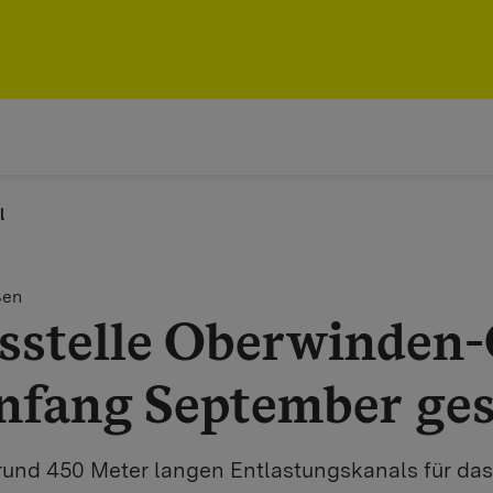
l
ßen
sstelle Oberwinden-
nfang September ges
 rund 450 Meter langen Entlastungskanals für d