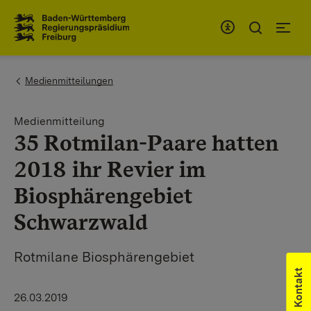
Zum Inhaltsbereich
Zur Hauptnavigation
You are here:
Medienmitteilungen
Medienmitteilung
35 Rotmilan-Paare hatten
2018 ihr Revier im
Biosphärengebiet
Schwarzwald
Rotmilane Biosphärengebiet
Kontakt
26.03.2019