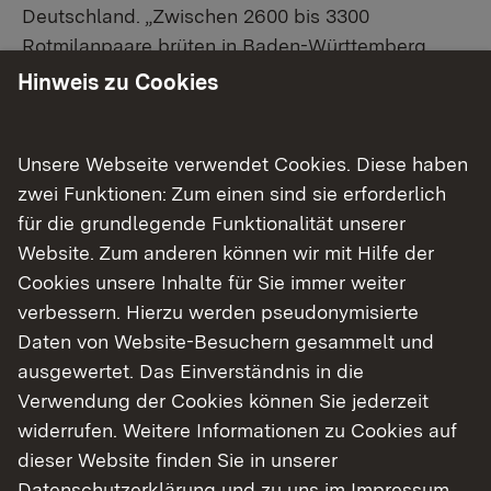
Deutschland. „Zwischen 2600 bis 3300
Rotmilanpaare brüten in Baden-Württemberg.
Deshalb tragen wir auch im Schwarzwald eine
Hinweis zu Cookies
besondere Verantwortung für den Erhalt und
Schutz dieses Greifvogels“, erklärt Andreas Lang.
Der Rotmilan finde immer weniger Aas oder
Unsere Webseite verwendet Cookies. Diese haben
Kleinsäuger wie Mäuse zu fressen und weniger
zwei Funktionen: Zum einen sind sie erforderlich
Plätze zum Brüten. Aufgrund der Trockenheit und
für die grundlegende Funktionalität unserer
der Nahrungsknappheit sei 2018 ein besonders
Website. Zum anderen können wir mit Hilfe der
schweres Jahr für den Rotmilan gewesen.
Cookies unsere Inhalte für Sie immer weiter
Unabsichtliches Fällen von Horstbäumen und die
verbessern. Hierzu werden pseudonymisierte
zunehmende Zahl von Anlagen für erneuerbare
Daten von Website-Besuchern gesammelt und
Energien seien weitere Gefährdungsursachen.
ausgewertet. Das Einverständnis in die
Eine wichtige Voraussetzung für den Erhalt der
Verwendung der Cookies können Sie jederzeit
Art sei die weitgehend umweltfreundliche Land-
widerrufen. Weitere Informationen zu Cookies auf
und Forstwirtschaft im Biosphärengebiet. Darüber
dieser Website finden Sie in unserer
hinaus habe das Monitoring jetzt eine wichtige
Datenschutzerklärung
und zu uns im
Impressum
.