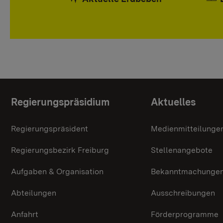
Themenübersicht
Regierungspräsidium
Aktuelles
Regierungspräsident
Medienmitteilunge
Regierungsbezirk Freiburg
Stellenangebote
Aufgaben & Organisation
Bekanntmachunge
Abteilungen
Ausschreibungen
Anfahrt
Förderprogramme