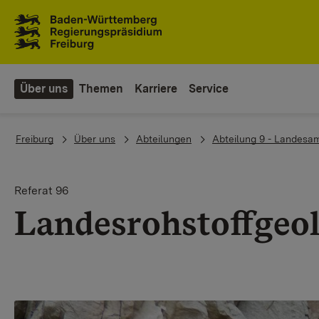
Zum Inhaltsbereich
Zur Hauptnavigation
Über uns
Themen
Karriere
Service
You are here:
Freiburg
Über uns
Abteilungen
Abteilung 9 - Landesam
Referat 96
Landesrohstoffgeo