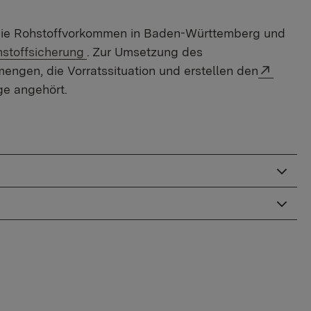
en die Rohstoffvorkommen in Baden-Württemberg und
erner Link:
stoffsicherung
. Zur Umsetzung des
Extern
gen, die Vorratssituation und erstellen den
ge angehört.