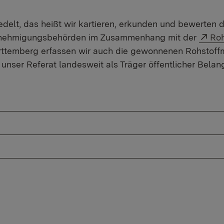
iedelt, das heißt wir kartieren, erkunden und bewert
Ext
Genehmigungsbehörden im Zusammenhang mit der
Roh
emberg erfassen wir auch die gewonnenen Rohstoffmen
unser Referat landesweit als Träger öffentlicher Belan