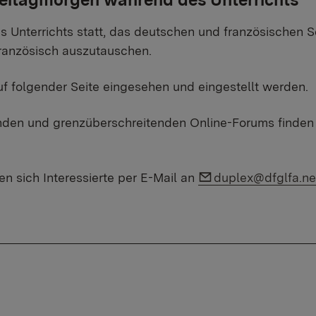
s Unterrichts statt, das deutschen und französischen S
ranzösisch auszutauschen.
f folgender Seite eingesehen und eingestellt werden.
enden und grenzüberschreitenden Online-Forums finde
Link auf E-Mail:
n sich Interessierte per E-Mail an
duplex@dfglfa.ne