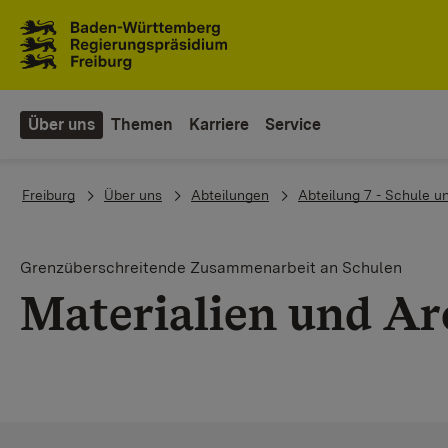
Zum Inhaltsbereich
Zur Hauptnavigation
Über uns
Themen
Karriere
Service
You are here:
Freiburg
Über uns
Abteilungen
Abteilung 7 - Schule u
Grenzüberschreitende Zusammenarbeit an Schulen
Materialien und Ar