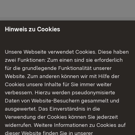
Hinweis zu Cookies
Kontakt
Referatsleitung
Unsere Webseite verwendet Cookies. Diese haben
zwei Funktionen: Zum einen sind sie erforderlich
Benedikt Vogt
für die grundlegende Funktionalität unserer
Ltd. Technischer Direktor
Website. Zum anderen können wir mit Hilfe der
Link auf Telefonnummer:
0761 208-2180
Cookies unsere Inhalte für Sie immer weiter
Link auf E-Mail:
E-Mail senden
verbessern. Hierzu werden pseudonymisierte
Daten von Website-Besuchern gesammelt und
Stellvertretung
ausgewertet. Das Einverständnis in die
Karsten Schomburg
Verwendung der Cookies können Sie jederzeit
Link auf Telefonnummer:
0761 208-2162
widerrufen. Weitere Informationen zu Cookies auf
Link auf E-Mail:
E-Mail senden
dieser Website finden Sie in unserer