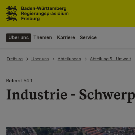
Zum Inhaltsbereich
Zur Hauptnavigation
Über uns
Themen
Karriere
Service
You are here:
Freiburg
Über uns
Abteilungen
Abteilung 5 - Umwelt
Referat 54.1
Industrie - Schwer