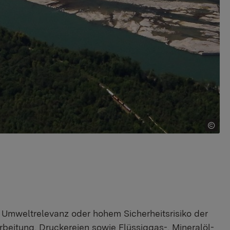
er Umweltrelevanz oder hohem Sicherheitsrisiko der
beitung, Druckereien sowie Flüssiggas-, Mineralöl-