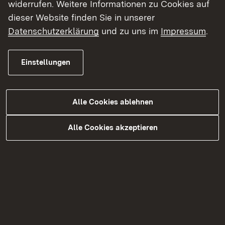
widerrufen. Weitere Informationen zu Cookies auf
Unterhaltung
dieser Website finden Sie in unserer
Gewässerkundlicher Dienst
Datenschutzerklärung
und zu uns im
Impressum
.
Messwerte (Abfluss und Wasserstand) an
oberirdischen Gewässern
Einstellungen
Grundwasserstände im Gesamtgebiet des
Regierungspräsidiums Freiburg
Alle Cookies ablehnen
Betriebshöfe
Alle Cookies akzeptieren
Häufig nachgefragt
Gewässerökologie an Flüssen und Seen