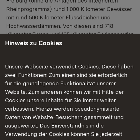
Freiburg (ohne die Anlagen des Integrierten
Rheinprogramms) rund 1.000 Kilometer Gewässer
mit rund 500 Kilometer Flussdeichen und
Hochwasserdämmen. Von diesen sind 718
Kilometer Flüsse und 105 Kilometer Bodenseeufer
aufgrund gesetzlicher Regelung als Gewässer
Hinweis zu Cookies
erster Ordnung (Gewässer im Eigentum des
Landes) eingestuft. Für weitere 175 Kilometer
Unsere Webseite verwendet Cookies. Diese haben
Gewässer zweiter Ordnung hat das Land auf der
zwei Funktionen: Zum einen sind sie erforderlich
Grundlage von gesetzlichen Regelungen oder
für die grundlegende Funktionalität unserer
Vereinbarungen die Unterhaltung und teilweise
Website. Zum anderen können wir mit Hilfe der
auch den Ausbau übernommen.
Cookies unsere Inhalte für Sie immer weiter
verbessern. Hierzu werden pseudonymisierte
Unsere Aufgaben
Daten von Website-Besuchern gesammelt und
ausgewertet. Das Einverständnis in die
Verwendung der Cookies können Sie jederzeit
Hochwasserschutz, Betrieb und