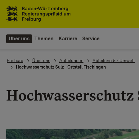
Zum Inhaltsbereich
Zur Hauptnavigation
Über uns
Themen
Karriere
Service
You are here:
Freiburg
Über uns
Abteilungen
Abteilung 5 - Umwelt
Hochwasserschutz Sulz - Ortsteil Fischingen
Hochwasserschutz Su