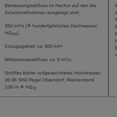
Bemessungsabfluss im Neckar auf den die
Schutzmaßnahmen ausgelegt sind:
w
350 m³/s (≙ hundertjährliches Hochwasser,
E
HQ
)
100
b
Einzugsgebiet: ca. 800 km²
Mittelwasserabfluss: ca. 8 m³/s
Größtes bisher aufgezeichnetes Hochwasser:
26.06.1953 Pegel Oberndorf, Wasserstand
3,80 m ≙ HQ
50