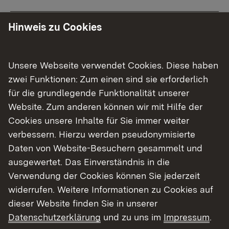
Straßenbaumaßnahmen
Hinweis zu Cookies
Bauherr für Bund und Land
Unsere Webseite verwendet Cookies. Diese haben
Für ein leistungsfähiges Verkehrsnetz
zwei Funktionen: Zum einen sind sie erforderlich
für die grundlegende Funktionalität unserer
Website. Zum anderen können wir mit Hilfe der
Cookies unsere Inhalte für Sie immer weiter
Postanschrift Referat 47.3 Süd (Bad
verbessern. Hierzu werden pseudonymisierte
Säckingen)
Daten von Website-Besuchern gesammelt und
ausgewertet. Das Einverständnis in die
Rathausplatz 5
Verwendung der Cookies können Sie jederzeit
79713 Bad Säckingen
widerrufen. Weitere Informationen zu Cookies auf
dieser Website finden Sie in unserer
Datenschutzerklärung
und zu uns im
Impressum
.