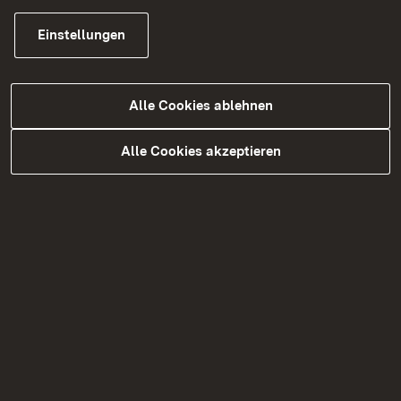
Häufig nachgefragt
Einstellungen
Aktuelle Straßenbaumaßnahmen
Alle Cookies ablehnen
Alle Cookies akzeptieren
Aktuelle Straßenplanungen
Verkehrstechnik
Förderprogramme