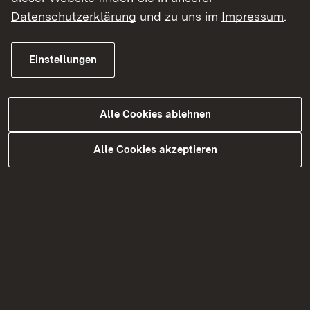
Luftverkehr
Datenschutzerklärung
und zu uns im
Impressum
.
Einstellungen
Häufig nachgefragt
Alle Cookies ablehnen
Fahrzeugzulassung | Schwerverkehr
Alle Cookies akzeptieren
Verkehrstechnik
Luftverkehr und Luftsicherheit
Personenbeförderung | ÖPNV