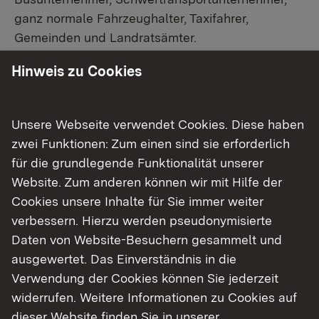
ganz normale Fahrzeughalter, Taxifahrer,
Gemeinden und Landratsämter.
Hinweis zu Cookies
Straßenverkehrsordnung
Unsere Webseite verwendet Cookies. Diese haben
Kraftfahrzeug-Zulassung
zwei Funktionen: Zum einen sind sie erforderlich
Großraum- und Schwertransporte
für die grundlegende Funktionalität unserer
Website. Zum anderen können wir mit Hilfe der
Fahrerlaubnisse / Fahrlehrerrecht
Cookies unsere Inhalte für Sie immer weiter
verbessern. Hierzu werden pseudonymisierte
Personenbeförderungsrecht
Daten von Website-Besuchern gesammelt und
Güterkraftverkehr
ausgewertet. Das Einverständnis in die
Verwendung der Cookies können Sie jederzeit
Widmung, Umstufung, Einziehung von
widerrufen. Weitere Informationen zu Cookies auf
Straßen
dieser Website finden Sie in unserer