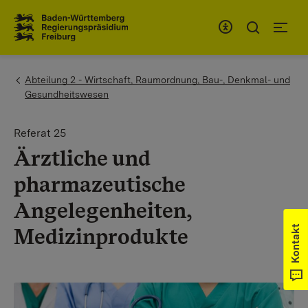
Zum Inhaltsbereich
Zur Hauptnavigation
You are here:
Abteilung 2 - Wirtschaft, Raumordnung, Bau-, Denkmal- und
Gesundheitswesen
Referat 25
Ärztliche und
pharmazeutische
Angelegenheiten,
Medizinprodukte
Kontakt