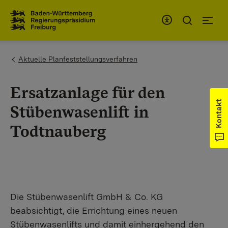
Zum Inhaltsbereich
Zur Hauptnavigation
You are here:
Aktuelle Planfeststellungsverfahren
Ersatzanlage für den
Kontakt
Stübenwasenlift in
Todtnauberg
Die Stübenwasenlift GmbH & Co. KG
beabsichtigt, die Errichtung eines neuen
Stübenwasenlifts und damit einhergehend den