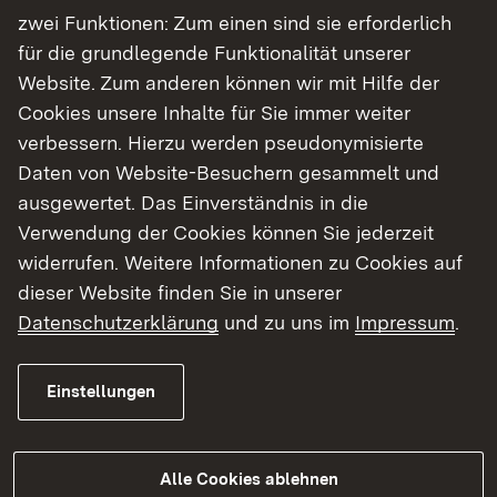
Bekanntmachung in Todtnau
(pdf)
zwei Funktionen: Zum einen sind sie erforderlich
für die grundlegende Funktionalität unserer
Website. Zum anderen können wir mit Hilfe der
Cookies unsere Inhalte für Sie immer weiter
Das Planfeststellungsverfahren im
verbessern. Hierzu werden pseudonymisierte
Überblick
Daten von Website-Besuchern gesammelt und
ausgewertet. Das Einverständnis in die
Verwendung der Cookies können Sie jederzeit
Beschreibung des Vorhabens
widerrufen. Weitere Informationen zu Cookies auf
Ablauf des Verfahrens
Planunterlagen
dieser Website finden Sie in unserer
Datenschutzerklärung
und zu uns im
Impressum
.
Für die Vierer-Sesselbahn ist im Winterbetrieb
eine Beförderungskapazität von 2.035
Einstellungen
Personen/Stunden sowie im Sommerbetrieb eine
Beförderungskapazität von 763 Personen/Stunde
vorgesehen. Insgesamt sollen 106 Sessel ohne
Alle Cookies ablehnen