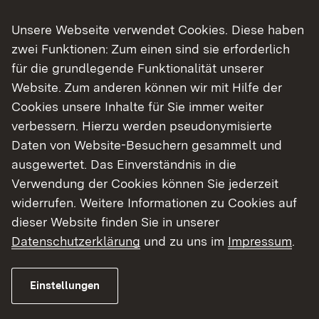
Unsere Webseite verwendet Cookies. Diese haben
Bekanntmachung Auslegung der Gemeinde
zwei Funktionen: Zum einen sind sie erforderlich
Denkingen
(pdf)
für die grundlegende Funktionalität unserer
Bekanntmachung Auslegung der Gemeinde
Website. Zum anderen können wir mit Hilfe der
Gosheim
(pdf)
Cookies unsere Inhalte für Sie immer weiter
verbessern. Hierzu werden pseudonymisierte
Daten von Website-Besuchern gesammelt und
ausgewertet. Das Einverständnis in die
Das Planfeststellungsverfahren im
Verwendung der Cookies können Sie jederzeit
Überblick
widerrufen. Weitere Informationen zu Cookies auf
dieser Website finden Sie in unserer
Datenschutzerklärung
und zu uns im
Impressum
.
Beschreibung des Vorhabens
Ablauf des Verfahrens
Planunterlagen
Einstellungen
​Das Land Baden-Württemberg hat die