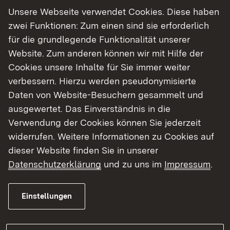
Bekanntmachung Volkertshausen
(pdf)
Unsere Webseite verwendet Cookies. Diese haben
zwei Funktionen: Zum einen sind sie erforderlich
für die grundlegende Funktionalität unserer
Website. Zum anderen können wir mit Hilfe der
Das Planfeststellungsverfahren im
Cookies unsere Inhalte für Sie immer weiter
Überblick
verbessern. Hierzu werden pseudonymisierte
Daten von Website-Besuchern gesammelt und
Beschreibung des Vorhabens
ausgewertet. Das Einverständnis in die
Verwendung der Cookies können Sie jederzeit
Ablauf des Verfahrens
Planunterlagen
widerrufen. Weitere Informationen zu Cookies auf
dieser Website finden Sie in unserer
Der Radweg hat eine vorgesehene Gesamtlänge
Datenschutzerklärung
und zu uns im
Impressum
.
von ca. 2,05 Kilometer. Er soll am östlichen
Ortsausgang von Schlatt unter Krähen beginnen.
Einstellungen
Der Radweg soll als einseitig geführter 2-
Richtungsradweg ausgeführt werden.