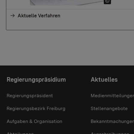
Aktuelle Verfahren
Themenübersicht
Regierungspräsidium
Aktuelles
Regierungspräsident
Medienmitteilunge
Regierungsbezirk Freiburg
Stellenangebote
Aufgaben & Organisation
Bekanntmachunge