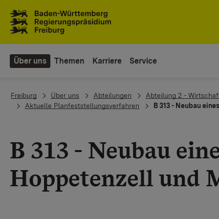
Zum Inhaltsbereich
Zur Hauptnavigation
Über uns
Themen
Karriere
Service
You are here:
Freiburg
Über uns
Abteilungen
Abteilung 2 - Wirtsch
Aktuelle Planfeststellungsverfahren
B 313 - Neubau ein
B 313 - Neubau ein
Hoppetenzell und 