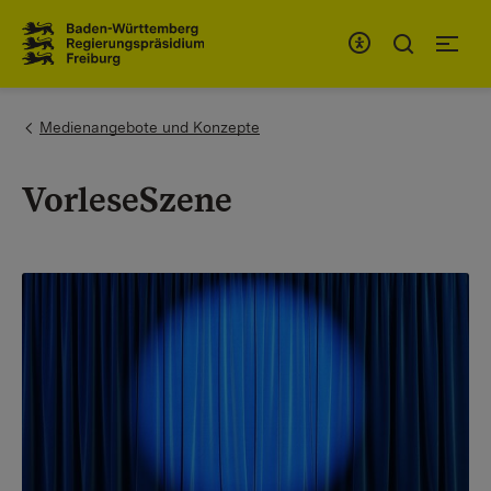
Zum Inhaltsbereich
Zur Hauptnavigation
You are here:
Medienangebote und Konzepte
VorleseSzene