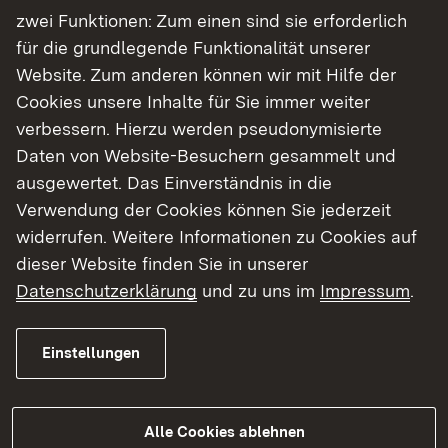
fungiert das Pixi-Buch Nr. 2500 „Kannst du das
zwei Funktionen: Zum einen sind sie erforderlich
lesen?“ von Regina Kehn.
für die grundlegende Funktionalität unserer
Website. Zum anderen können wir mit Hilfe der
Alle benötigten Requisiten liegen dem
Cookies unsere Inhalte für Sie immer weiter
Ausleihangebot bei, sodass die humorvolle
verbessern. Hierzu werden pseudonymisierte
und hintergründige Geschichte zur
Daten von Website-Besuchern gesammelt und
Nützlichkeit des Lesen-Könnens mit wenig
ausgewertet. Das Einverständnis in die
Aufwand „auf die Bühne gebracht“ werden
Verwendung der Cookies können Sie jederzeit
kann. Dem Aspekt der Leseförderung wird
widerrufen. Weitere Informationen zu Cookies auf
durch die Beigabe des ganz besonderen
dieser Website finden Sie in unserer
Buches „Riesengroß und klitzeklein“
Datenschutzerklärung
und zu uns im
Impressum
.
exemplarisch Rechnung getragen. In einem
ausführlichen Konzept werden Vorschläge zur
Einstellungen
Dramaturgie, Vertiefung und
Anschlussaktivitäten gegeben.
Alle Cookies ablehnen