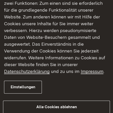
Genehmigung des Verlages erlaubt. Die Ausleihe
zwei Funktionen: Zum einen sind sie erforderlich
der Bildtafelsets ist gebührenfrei und erfolgt an
für die grundlegende Funktionalität unserer
die kommunalen öffentlichen Bibliotheken im
Website. Zum anderen können wir mit Hilfe der
Regierungsbezirk Freiburg. Bibliotheken und
Cookies unsere Inhalte für Sie immer weiter
deren Bildungspartner dürfen die Bildtafeln im
verbessern. Hierzu werden pseudonymisierte
Rahmen einer nichtkommerziellen Vorführung
Daten von Website-Besuchern gesammelt und
einsetzen. Sie erheben kein Eintrittsgeld. Das
ausgewertet. Das Einverständnis in die
Kamishibai-Angebot darf nur im Rahmen der
Verwendung der Cookies können Sie jederzeit
beschriebenen Nutzung verwendet und nicht ins
widerrufen. Weitere Informationen zu Cookies auf
Netz gestellt werden.
dieser Website finden Sie in unserer
Datenschutzerklärung
und zu uns im
Impressum
.
Annotiertes alphabetisches Verzeichnis
Annotiertes systematisches Verzeichnis
Einstellungen
Hinweise zur Nutzung und Ausleihe
Alle Cookies ablehnen