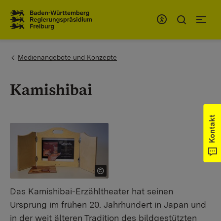
Zum Inhaltsbereich
Zur Hauptnavigation
You are here:
Medienangebote und Konzepte
Kamishibai
Kontakt
Das Kamishibai-Erzähltheater hat seinen
Ursprung im frühen 20. Jahrhundert in Japan und
in der weit älteren Tradition des bildgestützten