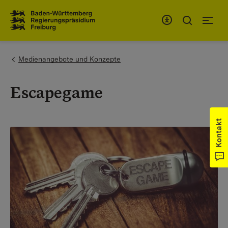
Zum Inhaltsbereich
Zur Hauptnavigation
You are here:
Medienangebote und Konzepte
Escapegame
Kontakt