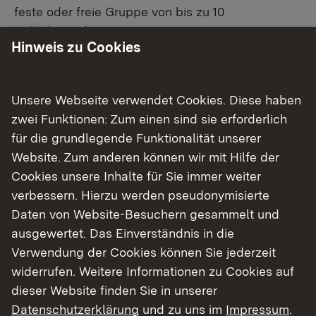
feste oder freie Gruppe von bis zu 10
Teilnehmenden.
Hinweis zu Cookies
Ausleihangebot der Fachstelle
​​Das Ausleihangebot der Fachstelle beinhaltet
Unsere Webseite verwendet Cookies. Diese haben
eine Konzeptmappe (Konzept und
zwei Funktionen: Zum einen sind sie erforderlich
Planungsraster, Inhaltsangabe, Übersicht der
für die grundlegende Funktionalität unserer
Spielstruktur und der Codes), sowie 4
Website. Zum anderen können wir mit Hilfe der
Geldtaschen mit integriertem Zahlenschloss, 1
Cookies unsere Inhalte für Sie immer weiter
durchsichtige Bodenmappe mit Einsteckfächern
verbessern. Hierzu werden pseudonymisierte
und 24 bedruckten Karten zum Einstecken, 1
Daten von Website-Besuchern gesammelt und
Bodenroboter Bluebot mit Ladekabel, 4 Bücher, 1
ausgewertet. Das Einverständnis in die
IPad, 2 präparierte Brockhaus-Bücher, sowie
Verwendung der Cookies können Sie jederzeit
diverses beiliegendes Material.
widerrufen. Weitere Informationen zu Cookies auf
dieser Website finden Sie in unserer
Datenschutzerklärung
und zu uns im
Impressum
.