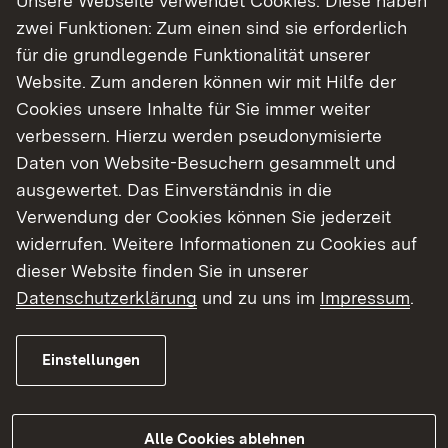
Unsere Webseite verwendet Cookies. Diese haben
zwei Funktionen: Zum einen sind sie erforderlich
Bibliotheken und deren Bildungspartner dürfen
für die grundlegende Funktionalität unserer
die Bilderbuchkinos im Rahmen einer
Website. Zum anderen können wir mit Hilfe der
nichtkommerziellen Vorführung einsetzen. Sie
Cookies unsere Inhalte für Sie immer weiter
erheben kein Eintrittsgeld.
verbessern. Hierzu werden pseudonymisierte
Die Ausleihe, Kopie oder Vervielfältigung der
Daten von Website-Besuchern gesammelt und
Bilderbuchkinos ist nur mit ausdrücklicher
ausgewertet. Das Einverständnis in die
Genehmigung des Verlages erlaubt. Die
Verwendung der Cookies können Sie jederzeit
Bilderbuchkinos dürfen nur im Rahmen der
widerrufen. Weitere Informationen zu Cookies auf
beschriebenen Nutzung verwendet und nicht ins
dieser Website finden Sie in unserer
Netz gestellt werden.
Datenschutzerklärung
und zu uns im
Impressum
.
Annotiertes alphabetisches Verzeichnis
Einstellungen
Annotiertes systematisches Verzeichnis
Hinweise zur Ausleihe und Nutzung
Alle Cookies ablehnen