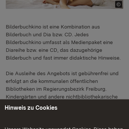
Bilderbuchkino ist eine Kombination aus
Bilderbuch und Dia bzw. CD. Jedes
Bilderbuchkino umfasst als Medienpaket eine
Diareihe bzw. eine CD, das dazugehörige
Bilderbuch und fast immer didaktische Hinweise.
Die Ausleihe des Angebots ist gebührenfrei und
erfolgt an die kommunalen öffentlichen
Bibliotheken im Regierungsbezirk Freiburg.
Kindergärten und andere nichtbibliothekarische
Einrichtungen können die Bilderbuchkinos über
Hinweis zu Cookies
ihre nächstgelegene öffentliche Bibliothek
entleihen. Die Dauer der Ausleihe erfolgt nach
Absprache.