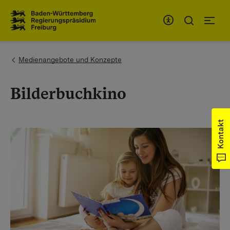
Zum Inhaltsbereich
Zur Hauptnavigation
You are here:
Medienangebote und Konzepte
Bilderbuchkino
Kontakt