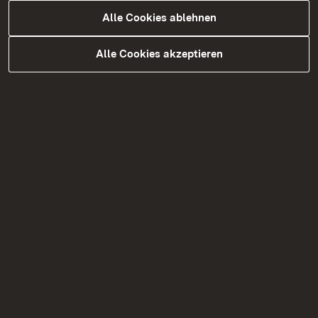
im Regierungsbezirk Freiburg nach
Alle Cookies ablehnen
Bestandsgröße)
Alle Cookies akzeptieren
Die hauptamtlichen Bibliotheken im
Regierungsbezirk Freiburg
Wöchentliche Öffnungsstunden 2025