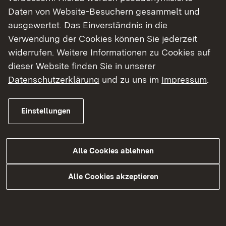
Link auf E-Mail:
E-Mail senden
Daten von Website-Besuchern gesammelt und
Raum 3.87
ausgewertet. Das Einverständnis in die
Montag bis Donnerstag: vormittags
Verwendung der Cookies können Sie jederzeit
widerrufen. Weitere Informationen zu Cookies auf
dieser Website finden Sie in unserer
Friederike Mertel
(Diplom-Bibliothekarin)
Datenschutzerklärung
und zu uns im
Impressum
.
Stellv. Leitung
Bibliothekspädagogik
Einstellungen
Kooperation Bibliothek und Schule
Nacht der Bibliotheken
Kreisberatung: Landkreise Breisgau-
Alle Cookies ablehnen
Hochschwarzwald und Waldshut
Link auf Telefonnummer:
0761 208-4731
Alle Cookies akzeptieren
Link auf E-Mail:
E-Mail senden
Raum 3.86
Montag bis Donnerstag: ganztags