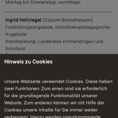
Montag bis Donnerstag: vormittags
Ingrid Hellriegel
(Diplom-Bibliothekarin)
Fortbildungsangebote, bibliothekspädagogische
Angebote
Kreisberatung: Landkreise Emmendingen und
Konstanz
Link auf Telefonnummer:
0761 208-4614
Hinweis zu Cookies
Link auf E-Mail:
E-Mail senden
Raum 3.08
Montag bis Donnerstag: ganztags
Unsere Webseite verwendet Cookies. Diese haben
zwei Funktionen: Zum einen sind sie erforderlich
Jerome Langmann
(FaMI)
für die grundlegende Funktionalität unserer
Digitale Angebote, Newsletter, Fachbibliothek,
Website. Zum anderen können wir mit Hilfe der
i.V. Ausleihe Medienangebote
Cookies unsere Inhalte für Sie immer weiter
Link auf Telefonnummer:
0761 208-4629
verbessern. Hierzu werden pseudonymisierte