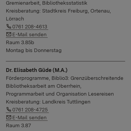
Gremienarbeit, Bibliotheksstatistik
Kreisberatung: Stadtkreis Freiburg, Ortenau,
Lörrach
Link auf Telefonnummer:
0761 208-4613
Link auf E-Mail:
E-Mail senden
Raum 3.85b
Montag bis Donnerstag
Dr. Elisabeth Güde (M.A.)
Förderprogramme, Biblio3: Grenzüberschreitende
Bibliotheksarbeit am Oberrhein,
Programmarbeit und Organisation Lesereisen
Kreisberatung: Landkreis Tuttlingen
Link auf Telefonnummer:
0761 208-4725
Link auf E-Mail:
E-Mail senden
Raum 3.87